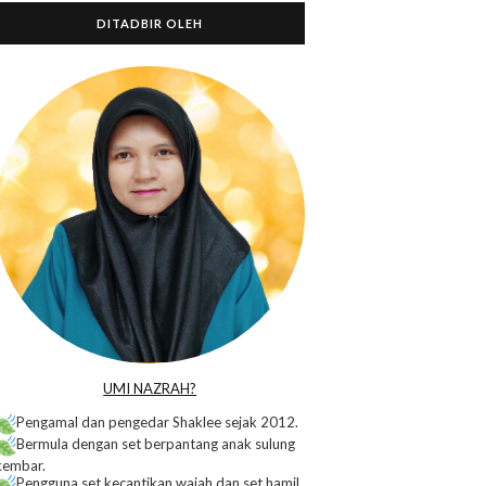
DITADBIR OLEH
o
UMI NAZRAH?
Pengamal dan pengedar Shaklee sejak 2012.
Bermula dengan set berpantang anak sulung
kembar.
Pengguna set kecantikan wajah dan set hamil