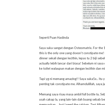
Seperti Puan Haslinda
Saya suka sangat dengan Osteomatrix. For the 1
this is the only one yang doesn’t constipate me!
dinner sekali dengan lecithin, lepas tu 2 biji seb
actually lebih lancar dari biasa! Sebelum ni sa
ke toilet walaupun makan dengan lecithin dan m
Tapi yg ni memang amazing!! Saya suka5x.. Itu y
penting tak constipate me. Alhamdulillah, saya
Memang saya risau masa ambil full bottle tu. S
usah cakap la, yang lain-lain dah buang sebab b
memuaskan … but I need the calcium. Tapi Alhamd