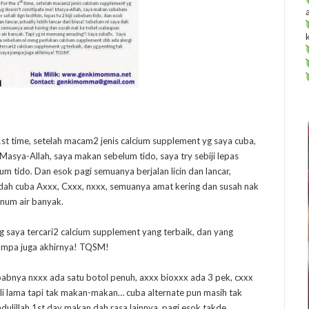
st time, setelah macam2 jenis calcium supplement yg saya cuba,
 Masya-Allah, saya makan sebelum tido, saya try sebiji lepas
elum tido. Dan esok pagi semuanya berjalan licin dan lancar,
ya dah cuba Axxx, Cxxx, nxxx, semuanya amat kering dan susah nak
inum air banyak.
g saya tercari2 calcium supplement yang terbaik, dan yang
 jumpa juga akhirnya! TQSM!
ebabnya nxxx ada satu botol penuh, axxx bioxxx ada 3 pek, cxxx
eli lama tapi tak makan-makan… cuba alternate pun masih tak
ulillah 1st day makan dah rasa lainnya, pagi esok takde