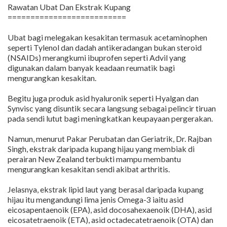
Rawatan Ubat Dan Ekstrak Kupang
==========================
Ubat bagi melegakan kesakitan termasuk acetaminophen
seperti Tylenol dan dadah antikeradangan bukan steroid
(NSAIDs) merangkumi ibuprofen seperti Advil yang
digunakan dalam banyak keadaan reumatik bagi
mengurangkan kesakitan.
Begitu juga produk asid hyaluronik seperti Hyalgan dan
Synvisc yang disuntik secara langsung sebagai pelincir tiruan
pada sendi lutut bagi meningkatkan keupayaan pergerakan.
Namun, menurut Pakar Perubatan dan Geriatrik, Dr. Rajban
Singh, ekstrak daripada kupang hijau yang membiak di
perairan New Zealand terbukti mampu membantu
mengurangkan kesakitan sendi akibat arthritis.
Jelasnya, ekstrak lipid laut yang berasal daripada kupang
hijau itu mengandungi lima jenis Omega-3 iaitu asid
eicosapentaenoik (EPA), asid docosahexaenoik (DHA), asid
eicosatetraenoik (ETA), asid octadecatetraenoik (OTA) dan