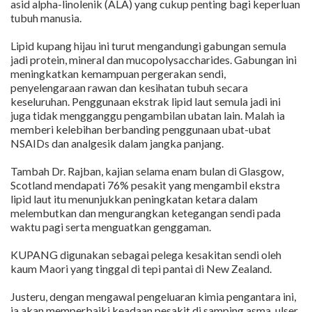
asid alpha-linolenik (ALA) yang cukup penting bagi keperluan
tubuh manusia.
Lipid kupang hijau ini turut mengandungi gabungan semula
jadi protein, mineral dan mucopolysaccharides. Gabungan ini
meningkatkan kemampuan pergerakan sendi,
penyelengaraan rawan dan kesihatan tubuh secara
keseluruhan. Penggunaan ekstrak lipid laut semula jadi ini
juga tidak mengganggu pengambilan ubatan lain. Malah ia
memberi kelebihan berbanding penggunaan ubat-ubat
NSAIDs dan analgesik dalam jangka panjang.
Tambah Dr. Rajban, kajian selama enam bulan di Glasgow,
Scotland mendapati 76% pesakit yang mengambil ekstra
lipid laut itu menunjukkan peningkatan ketara dalam
melembutkan dan mengurangkan ketegangan sendi pada
waktu pagi serta menguatkan genggaman.
KUPANG digunakan sebagai pelega kesakitan sendi oleh
kaum Maori yang tinggal di tepi pantai di New Zealand.
Justeru, dengan mengawal pengeluaran kimia pengantara ini,
ia akan memperbaiki keadaan pesakit di samping asma, ulser,