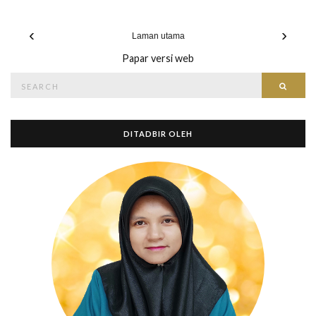
‹
›
Laman utama
Papar versi web
Search
Searc
for:
DITADBIR OLEH