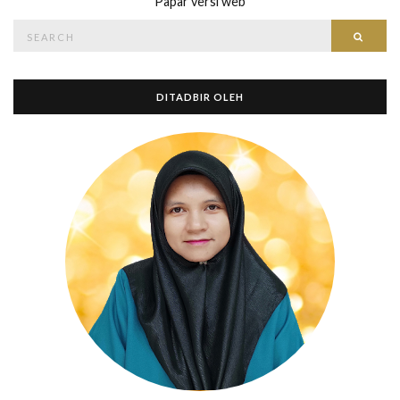
Papar versi web
Search
Searc
for:
DITADBIR OLEH