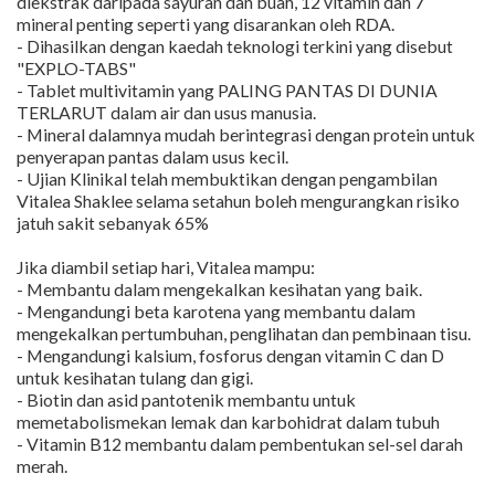
diekstrak daripada sayuran dan buah, 12 vitamin dan 7
mineral penting seperti yang disarankan oleh RDA.
- Dihasilkan dengan kaedah teknologi terkini yang disebut
"EXPLO-TABS"
- Tablet multivitamin yang PALING PANTAS DI DUNIA
TERLARUT dalam air dan usus manusia.
- Mineral dalamnya mudah berintegrasi dengan protein untuk
penyerapan pantas dalam usus kecil.
- Ujian Klinikal telah membuktikan dengan pengambilan
Vitalea Shaklee selama setahun boleh mengurangkan risiko
jatuh sakit sebanyak 65%
Jika diambil setiap hari, Vitalea mampu:
- Membantu dalam mengekalkan kesihatan yang baik.
- Mengandungi beta karotena yang membantu dalam
mengekalkan pertumbuhan, penglihatan dan pembinaan tisu.
- Mengandungi kalsium, fosforus dengan vitamin C dan D
untuk kesihatan tulang dan gigi.
- Biotin dan asid pantotenik membantu untuk
memetabolismekan lemak dan karbohidrat dalam tubuh
- Vitamin B12 membantu dalam pembentukan sel-sel darah
merah.