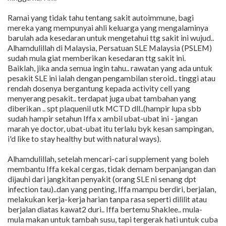
Ramai yang tidak tahu tentang sakit autoimmune, bagi
mereka yang mempunyai ahli keluarga yang mengalaminya
barulah ada kesedaran untuk mengetahui ttg sakit ini wujud..
Alhamdulillah di Malaysia, Persatuan SLE Malaysia (PSLEM)
sudah mula giat memberikan kesedaran ttg sakit ini.
Baiklah, jika anda semua ingin tahu.. rawatan yang ada untuk
pesakit SLE ini ialah dengan pengambilan steroid.. tinggi atau
rendah dosenya bergantung kepada activity cell yang
menyerang pesakit.. terdapat juga ubat tambahan yang
diberikan .. spt plaquenil utk MCTD dll..(hampir lupa sbb
sudah hampir setahun Iffa x ambil ubat-ubat ini - jangan
marah ye doctor, ubat-ubat itu terlalu byk kesan sampingan,
i'd like to stay healthy but with natural ways).
Alhamdulillah, setelah mencari-cari supplement yang boleh
membantu Iffa kekal cergas, tidak demam berpanjangan dan
dijauhi dari jangkitan penyakit (orang SLE ni senang dpt
infection tau)..dan yang penting, Iffa mampu berdiri, berjalan,
melakukan kerja-kerja harian tanpa rasa seperti dililit atau
berjalan diatas kawat2 duri.. Iffa bertemu Shaklee.. mula-
mula makan untuk tambah susu, tapi tergerak hati untuk cuba