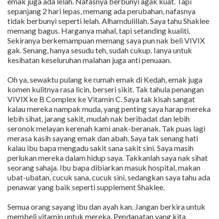
emak juga ada lelah. Nafasnya berbunyi agak kuat. Tapi
sepanjang 2 hari lepas, memang ada perubahan, nafasnya
tidak berbunyi seperti lelah. Alhamdulillah. Saya tahu Shaklee
memang bagus. Harganya mahal, tapi setanding kualiti.
Sekiranya berkemampuan memang saya pun nak beli VIVIX
gak. Senang, hanya sesudu teh, sudah cukup. Ianya untuk
kesihatan keseluruhan malahan juga anti penuaan.
Oh ya, sewaktu pulang ke rumah emak di Kedah, emak juga
komen kulitnya rasa licin, berseri sikit. Tak tahula penangan
VIVIX ke B Complex ke Vitamin C. Saya tak kisah sangat
kalau mereka nampak muda, yang penting saya harap mereka
lebih sihat, jarang sakit, mudah nak beribadat dan lebih
seronok melayan kerenah kami anak-beranak. Tak puas lagi
merasa kasih sayang emak dan abah. Saya tak senang hati
kalau ibu bapa mengadu sakit sana sakit sini. Saya masih
perlukan mereka dalam hidup saya. Takkanlah saya nak sihat
seorang sahaja. Ibu bapa dibiarkan masuk hospital, makan
ubat-ubatan, cucuk sana, cucuk sini, sedangkan saya tahu ada
penawar yang baik seperti supplement Shaklee.
Semua orang sayang ibu dan ayah kan. Jangan berkira untuk
membeli vitamin untuk mereka. Pendapatan yang kita