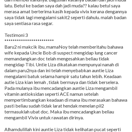
latu. Betul ke badan saya dah jadi muda?? kalau betul saya
merasa amat berterima kasih kepada vivix kerana dengannya
saya tidak lagi mengalami sakit2 seperti dahulu. malah badan
saya sentiasa rasa segar.
Testimoni 3
************************
Baru2 ni makcik ibu, mamaNoy telah memberitahu bahawa
wife kepada Uncle Bob di suspect mengidap lung cancer
memandangkan doc telah mengesahkan beliau tidak
mengidap Tibi. Untie Liza dikatakan mempunyai nanah di
dalam paru2nya dan ini telah menyebabkan auntie Liza
mengalami batuk selama hampir satu tahun lebih. Keadaan
autie Liza kian lemah , tidak bermaya dan tidak berselera.
Pada mulanya ibu mencadangkan auntie Liza mengambil
vitamin antioksidan seperti ACE namun setelah
mempertimbangkan keadaan di mana ibu merasakan bahawa
pasti beliau sudah tidak larat hendak menelan pil2
termasuklah ubat doc. Maka ibu mencadangkan beliau
mengambil Vivix untuk rawatan dirinya.
Alhamdulillah kini auntie Liza tidak kelihatan pucat seperti