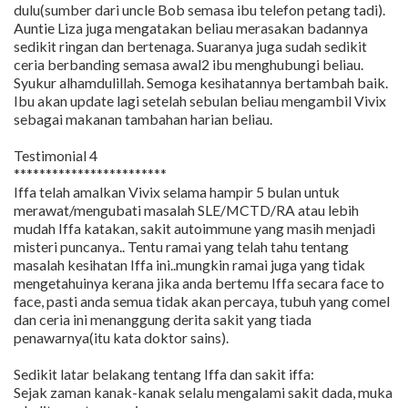
dulu(sumber dari uncle Bob semasa ibu telefon petang tadi).
Auntie Liza juga mengatakan beliau merasakan badannya
sedikit ringan dan bertenaga. Suaranya juga sudah sedikit
ceria berbanding semasa awal2 ibu menghubungi beliau.
Syukur alhamdulillah. Semoga kesihatannya bertambah baik.
Ibu akan update lagi setelah sebulan beliau mengambil Vivix
sebagai makanan tambahan harian beliau.
Testimonial 4
************************
Iffa telah amalkan Vivix selama hampir 5 bulan untuk
merawat/mengubati masalah SLE/MCTD/RA atau lebih
mudah Iffa katakan, sakit autoimmune yang masih menjadi
misteri puncanya.. Tentu ramai yang telah tahu tentang
masalah kesihatan Iffa ini..mungkin ramai juga yang tidak
mengetahuinya kerana jika anda bertemu Iffa secara face to
face, pasti anda semua tidak akan percaya, tubuh yang comel
dan ceria ini menanggung derita sakit yang tiada
penawarnya(itu kata doktor sains).
Sedikit latar belakang tentang Iffa dan sakit iffa:
Sejak zaman kanak-kanak selalu mengalami sakit dada, muka