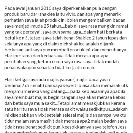
Pada awal januari 2010 saya diperkenalkan pula dengan
produk baru dari shaklee iaitu vivix, dan apa yang menarik
perhatian saya ialah produk ini boleh mengembalikan badan
saya menjadi muda 25 tahun....bab ni saya rasa mungkin ramai
yang tak percaya!. saya pun sama juga...dalam hati berkata
betul ke ni?, tetapi saya telah kenal Shaklee 2 tahun lepas dan
selalunya apa yang di claim oleh shaklee adalah dijamin
berkesan.jadi saya pun membeli produk ini. dan mencubanya.
Hari pertama dan kedua saya tidak merasa apa-apa
perubahan yang ketara cuma saya rasa saya tidak mudah
penat walaupun seharian buat kerja di rumah.
Hari ketiga saya ada majlis yaasin ( majlis baca yasin
beramai2 di rumah) dan saya seperti biasa akan memasak utk
menjamu mereka yang datang......pada kebiasaannya apabila
saya membuat majlis begini tangan saya akan merasa kebas
dan betis saya mula sakit...Tetapi amat menakjubkan kerana
satu hari tu saya tidak merasa sakit walau sedikitpun...adakah
ini disebabkan vivix! setelah selesai majlis dan sampai waktu
tidur malam saya masih tidak merasa apa2 malah badan saya
tidak rasa penat sedikit pun. keesokkannya saya telefon Jess
dan memberitahunya. baguslah katanya badan dah jadi muda