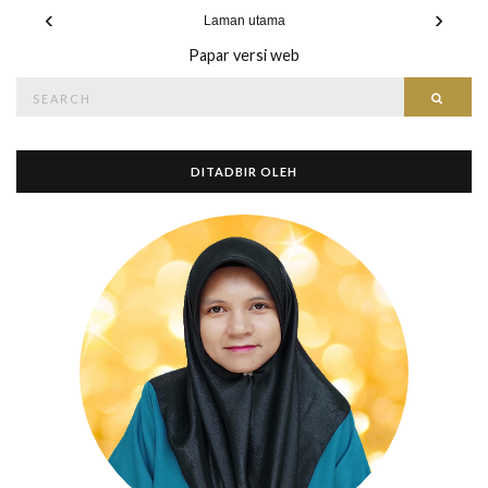
‹
›
Laman utama
Papar versi web
Search
Searc
for:
DITADBIR OLEH