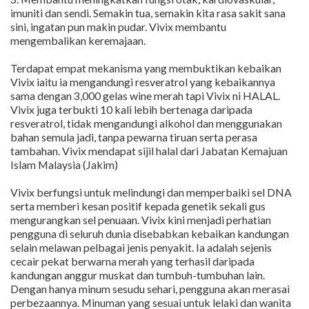
imuniti dan sendi. Semakin tua, semakin kita rasa sakit sana
sini, ingatan pun makin pudar. Vivix membantu
mengembalikan keremajaan.
Terdapat empat mekanisma yang membuktikan kebaikan
Vivix iaitu ia mengandungi resveratrol yang kebaikannya
sama dengan 3,000 gelas wine merah tapi Vivix ni HALAL.
Vivix juga terbukti 10 kali lebih bertenaga daripada
resveratrol, tidak mengandungi alkohol dan menggunakan
bahan semula jadi, tanpa pewarna tiruan serta perasa
tambahan. Vivix mendapat sijil halal dari Jabatan Kemajuan
Islam Malaysia (Jakim)
Vivix berfungsi untuk melindungi dan memperbaiki sel DNA
serta memberi kesan positif kepada genetik sekali gus
mengurangkan sel penuaan. Vivix kini menjadi perhatian
pengguna di seluruh dunia disebabkan kebaikan kandungan
selain melawan pelbagai jenis penyakit. Ia adalah sejenis
cecair pekat berwarna merah yang terhasil daripada
kandungan anggur muskat dan tumbuh-tumbuhan lain.
Dengan hanya minum sesudu sehari, pengguna akan merasai
perbezaannya. Minuman yang sesuai untuk lelaki dan wanita