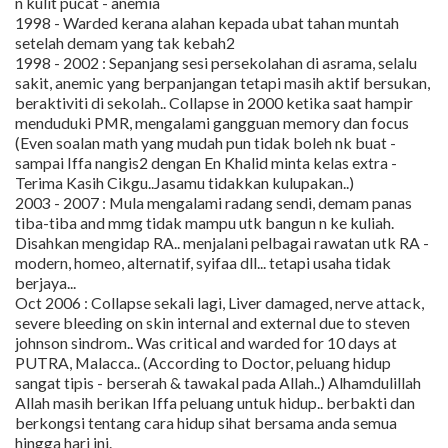
n kulit pucat - anemia
1998 - Warded kerana alahan kepada ubat tahan muntah
setelah demam yang tak kebah2
1998 - 2002 : Sepanjang sesi persekolahan di asrama, selalu
sakit, anemic yang berpanjangan tetapi masih aktif bersukan,
beraktiviti di sekolah.. Collapse in 2000 ketika saat hampir
menduduki PMR, mengalami gangguan memory dan focus
(Even soalan math yang mudah pun tidak boleh nk buat -
sampai Iffa nangis2 dengan En Khalid minta kelas extra -
Terima Kasih Cikgu..Jasamu tidakkan kulupakan..)
2003 - 2007 : Mula mengalami radang sendi, demam panas
tiba-tiba and mmg tidak mampu utk bangun n ke kuliah.
Disahkan mengidap RA.. menjalani pelbagai rawatan utk RA -
modern, homeo, alternatif, syifaa dll... tetapi usaha tidak
berjaya...
Oct 2006 : Collapse sekali lagi, Liver damaged, nerve attack,
severe bleeding on skin internal and external due to steven
johnson sindrom.. Was critical and warded for 10 days at
PUTRA, Malacca.. (According to Doctor, peluang hidup
sangat tipis - berserah & tawakal pada Allah..) Alhamdulillah
Allah masih berikan Iffa peluang untuk hidup.. berbakti dan
berkongsi tentang cara hidup sihat bersama anda semua
hingga hari ini.