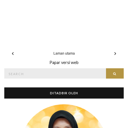
‹
›
Laman utama
Papar versi web
Search
Searc
for:
DITADBIR OLEH