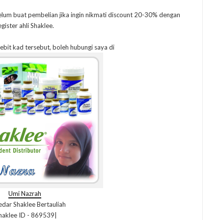
elum buat pembelian jika ingin nikmati discount 20-30% dengan
egister ahli Shaklee.
debit kad tersebut, boleh hubungi saya di
Umi Nazrah
dar Shaklee Bertauliah
haklee ID - 869539|