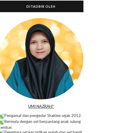
DITADBIR OLEH
o
UMI NAZRAH?
Pengamal dan pengedar Shaklee sejak 2012.
Bermula dengan set berpantang anak sulung
kembar.
Pengguna set kecantikan wajah dan set hamil