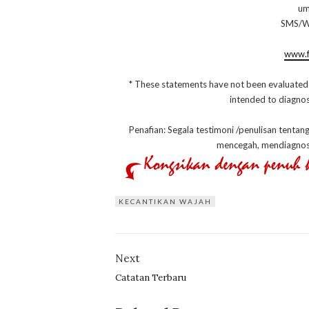
um
SMS/W
www.f
* These statements have not been evaluated
intended to diagnose
Penafian: Segala testimoni /penulisan tentan
mencegah, mendiagnos
KECANTIKAN WAJAH
Next
Catatan Terbaru