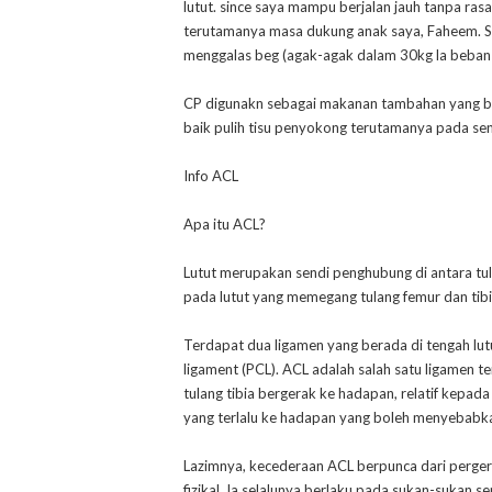
lutut. since saya mampu berjalan jauh tanpa ras
terutamanya masa dukung anak saya, Faheem. 
menggalas beg (agak-agak dalam 30kg la beban di
CP digunakn sebagai makanan tambahan yang b
baik pulih tisu penyokong terutamanya pada sen
Info ACL
Apa itu ACL?
Lutut merupakan sendi penghubung di antara tula
pada lutut yang memegang tulang femur dan tib
Terdapat dua ligamen yang berada di tengah lutut
ligament (PCL). ACL adalah salah satu ligamen t
tulang tibia bergerak ke hadapan, relatif kepad
yang terlalu ke hadapan yang boleh menyebabkan
Lazimnya, kecederaan ACL berpunca dari perge
fizikal. Ia selalunya berlaku pada sukan-sukan se