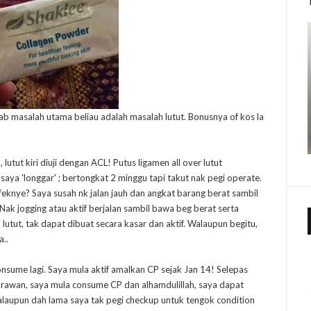
b masalah utama beliau adalah masalah lutut. Bonusnya of kos la
lutut kiri diuji dengan ACL! Putus ligamen all over lutut
 'longgar' ; bertongkat 2 minggu tapi takut nak pegi operate.
Efeknye? Saya susah nk jalan jauh dan angkat barang berat sambil
Nak jogging atau aktif berjalan sambil bawa beg berat serta
tut, tak dapat dibuat secara kasar dan aktif. Walaupun begitu,
a..
nsume lagi. Saya mula aktif amalkan CP sejak Jan 14! Selepas
n rawan, saya mula consume CP dan alhamdulillah, saya dapat
 Walaupun dah lama saya tak pegi checkup untuk tengok condition