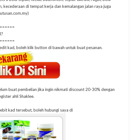
kan, kecederaan di tempat kerja dan kemalangan jalan raya juga
 utusan.com.my)
======
R?
======
edit kad, boleh klik button di bawah untuk buat pesanan.
elum buat pembelian jika ingin nikmati discount 20-30% dengan
egister ahli Shaklee.
debit kad tersebut, boleh hubungi saya di