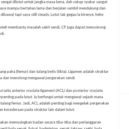
a sengal dilutut untuk jangka masa lama, dah cukup syukur sangat
Saya mampu bertahan lama dan berjalan sambil mendukung dan
bawa) tapi saya still steady. Lutut tak gegau la kirenye. hehe
oleh membantu masalah sakit sendi. CP juga dapat menyokong
di.
ng paha (femur) dan tulang betis (tibia). Ligamen adalah struktur
ia dan menolong mengawal pergerakan sendi.
 iaitu anterior cruciate ligament (ACL) dan posterior cruciate
erpenting pada lutut. Ia berfungsi untuk mengawal sejauh mana
a tulang femur. Jadi, ACL adalah penting bagi mengelak pergerakan
 kecederaan pada struktur lain dalam lutut.
rakan memusingkan badan secara tiba-tiba dan perlanggaran
perti bola sepak, futsal, badminton, sepak takraw, ragbi, bola