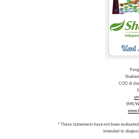
Peng
Shaklee
COD di dae
S
um
SMS/W
www.f
* These statements have not been evaluated
intended to diagnose