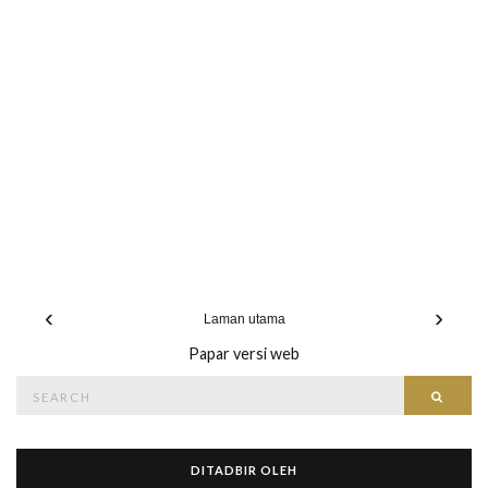
‹
›
Laman utama
Papar versi web
Search
Searc
for:
DITADBIR OLEH