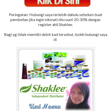
Peringatan: Hubungi saya terlebih dahulu sebelum buat
pembelian jika ingin nikmati discount 20-30% dengan
register ahli Shaklee.
Bagi yg tidak memliki debit kad tersebut, boleh hubungi saya
di