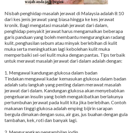
Nisbah penghidap masalah jerawat di Malaysia adalah 8:10
dari kes jenis jerawat yang biasa hingga ke kes jerawat
kronik. Bagi mengatasi masalah jerawat dari dalam,
penghidap penyakit jerawat harus mengamalkan beberapa
garis panduan yang boleh membantu mengurangkan radang
kulit, penghasilan sebum atau minyak berlebihan di kulit
muka serta meningkatkan lagi kebolehan kulit muka
memperbaiki sel-sel kulit muka dengan pantas. Tips terbaik
untuk merawat masalah jerawat dari dalam adalah dengan:
1. Mengawal kandungan glukosa dalam badan
Tindakan mengawal kadar kemasukan glukosa dalam badan
adalah satu langkah yang penting dalam merawat masalah
jerawat dari dalam. Kandungan glukosa akan menyebabkan
pengeluaran insulin yang boleh mengakibatkan berlakunya
pertumbuhan jerawat pada kulit kita jika berlebihan. Contoh
makanan tinggi glukosa adalah emping bijirin sarapan
bergula dimakan dengan susu, air gas, jus buahan dengan gula
tambahan, kek, roti dan banyak lagi.
2. Mengurangkan pengambilan iodin