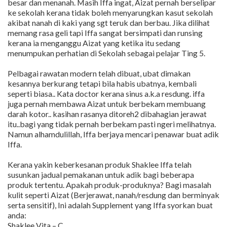
besar dan menanah. Masih Iffa ingat, Aizat pernah berselipar
ke sekolah kerana tidak boleh menyarungkan kasut sekolah
akibat nanah di kaki yang sgt teruk dan berbau. Jika dilihat
memang rasa geli tapi Iffa sangat bersimpati dan runsing
kerana ia menganggu Aizat yang ketika itu sedang
menumpukan perhatian di Sekolah sebagai pelajar Ting 5.
Pelbagai rawatan modern telah dibuat, ubat dimakan
kesannya berkurang tetapi bila habis ubatnya, kembali
seperti biasa.. Kata doctor kerana sinus a.k.a resdung. iffa
juga pernah membawa Aizat untuk berbekam membuang
darah kotor.. kasihan rasanya ditoreh2 dibahagian jerawat
itu..bagi yang tidak pernah berbekam pasti ngeri melihatnya.
Namun alhamdulillah, Iffa berjaya mencari penawar buat adik
Iffa.
Kerana yakin keberkesanan produk Shaklee Iffa telah
susunkan jadual pemakanan untuk adik bagi beberapa
produk tertentu. Apakah produk-produknya? Bagi masalah
kulit seperti Aizat (Berjerawat, nanah/resdung dan berminyak
serta sensitif), Ini adalah Supplement yang Iffa syorkan buat
anda:
Shaklee Vita – C