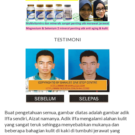
TESTIMONI
Buat pengetahuan semua, gambar diatas adalah gambar adik
Iffa sendiri, Aizat namanya. Adik iffa mengalami alahan kulit
yang sangat teruk sehingga menyebabkan mukanya dan
beberapa bahagian kulit di kaki di tumbuhi jerawat yang