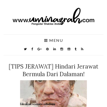
MENU
[TIPS JERAWAT] Hindari Jerawat
Bermula Dari Dalaman!