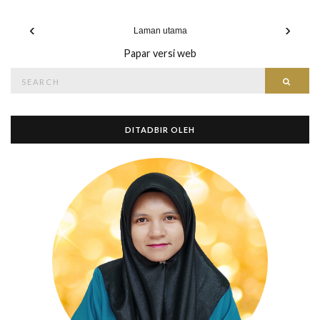
‹
›
Laman utama
Papar versi web
Search
Searc
for:
DITADBIR OLEH