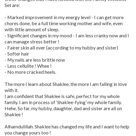
Set are:
- Marked improvement in my energy level - I can get more
chores done, be a full time working mother and wife, even
with little amount of sleep.
- Significant changes in my mood - I am less cranky now and I
can manage stress better !
- Fairer skin all over (according to my hubby and sister)
- Softer hair
- My nails are less brittle now
- Less cellulite ! Whee !
- No more cracked heels.
The more I learn about Shaklee, the more I am falling in love
with it.
I am confident that Shaklee is safe, perfect for my whole
family. I am in process of ‘Shaklee-fying’ my whole family.
Hehe. So far, my hubby, daughter, dad and sister are all on
Shaklee !
Alhamdulillah. Shaklee has changed my life and I want to help
you change yours too !