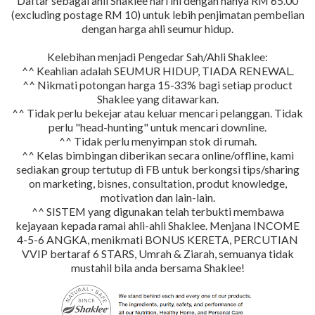
Daftar sebagai ahli Shaklee hari ini dengan hanya RM 65.00
(excluding postage RM 10) untuk lebih penjimatan pembelian
dengan harga ahli seumur hidup.
Kelebihan menjadi Pengedar Sah/Ahli Shaklee:
^^ Keahlian adalah SEUMUR HIDUP, TIADA RENEWAL.
^^ Nikmati potongan harga 15-33% bagi setiap product
Shaklee yang ditawarkan.
^^ Tidak perlu bekejar atau keluar mencari pelanggan. Tidak
perlu "head-hunting" untuk mencari downline.
^^ Tidak perlu menyimpan stok di rumah.
^^ Kelas bimbingan diberikan secara online/offline, kami
sediakan group tertutup di FB untuk berkongsi tips/sharing
on marketing, bisnes, consultation, produt knowledge,
motivation dan lain-lain.
^^ SISTEM yang digunakan telah terbukti membawa
kejayaan kepada ramai ahli-ahli Shaklee. Menjana INCOME
4-5-6 ANGKA, menikmati BONUS KERETA, PERCUTIAN
VVIP bertaraf 6 STARS, Umrah & Ziarah, semuanya tidak
mustahil bila anda bersama Shaklee!