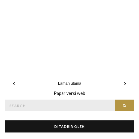
‹
›
Laman utama
Papar versi web
Search
Searc
for:
DITADBIR OLEH