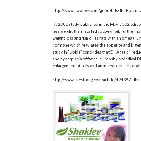
http://www.nowloss.com/good-fats-that-burn-f
''A 2001 study published in the May 2002 edition
less weight than rats fed soybean oil. Furthermo
weight loss and fish oil as rats with an omega-3 ri
hormone which regulates the appetite and is gen
study in "Lipids" concludes that DHA fat oil red
and hyperplasia of fat cells. "Mosby's Medical D
enlargement of cells and an increase in cell produc
http://www.livestrong.com/article/494397-dha-f