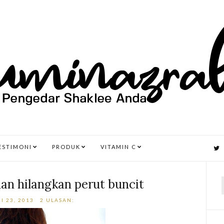
ESTIMONI
PRODUK
VITAMIN C
dan hilangkan perut buncit
I 23, 2013
2 ULASAN:
r