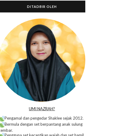
DITADBIR OLEH
o
UMI NAZRAH?
Pengamal dan pengedar Shaklee sejak 2012.
Bermula dengan set berpantang anak sulung
kembar.
Pengguna set kecantikan wajah dan set hamil