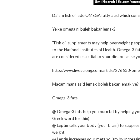
Dalam fish oil ade OMEGA fatty acid which cons
Ye ke omega ni buleh bakar lemak?
''Fish oil supplements may help overweight peop
to the National Institutes of Health. Omega-3 fat
are considered essential to your diet because y
http://www.livestrong.com/article/276633-omeg
Macam mana asid lemak boleh bakar lemak ye?
Omega-3 fats
@ Omega-3 fats help you burn fat by helping you
Greek word for thin)
@ Leptin tells your body (your brain) to suppres
weight
@ Leptin increases your metabolism by increasin