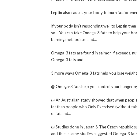
Leptin also causes your body to burn fat for ene
If your body isn't responding well to Leptin then
so… You can take Omega-3 fats to help your bod
burning metabolism and…
Omega-3 fats are found in salmon, flaxseeds, n
Omega-3 fats and…
3 more ways Omega-3 fats help you lose weight
@ Omega-3 fats help you control your hunger by 
@
An Australian study showed that when peopl
fat than people who Only Exercised (without ta
of fat and…
@ Studies done in Japan & The Czech republic su
and these same studies suggested Omega-3 fats