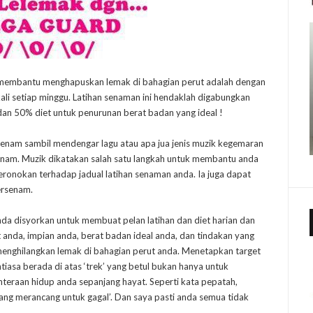
uk membantu menghapuskan lemak di bahagian perut adalah dengan
li setiap minggu. Latihan senaman ini hendaklah digabungkan
n dan 50% diet untuk penurunan berat badan yang ideal !
enam sambil mendengar lagu atau apa jua jenis muzik kegemaran
am. Muzik dikatakan salah satu langkah untuk membantu anda
ronokan terhadap jadual latihan senaman anda. Ia juga dapat
ersenam.
anda disyorkan untuk membuat pelan latihan dan diet harian dan
et anda, impian anda, berat badan ideal anda, dan tindakan yang
menghilangkan lemak di bahagian perut anda. Menetapkan target
iasa berada di atas ‘trek’ yang betul bukan hanya untuk
hteraan hidup anda sepanjang hayat. Seperti kata pepatah,
ng merancang untuk gagal’. Dan saya pasti anda semua tidak