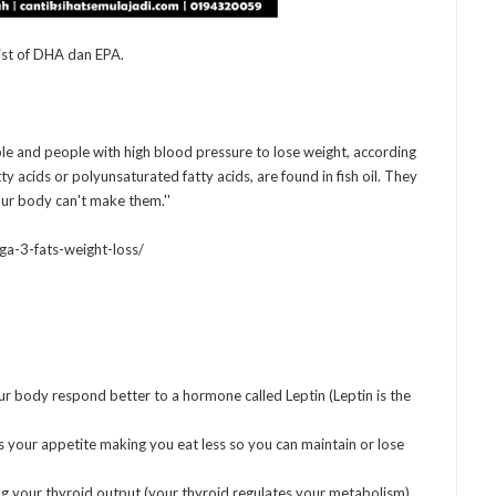
ist of DHA dan EPA.
le and people with high blood pressure to lose weight, according
ty acids or polyunsaturated fatty acids, are found in fish oil. They
our body can't make them.''
a-3-fats-weight-loss/
r body respond better to a hormone called Leptin (Leptin is the
s your appetite making you eat less so you can maintain or lose
g your thyroid output (your thyroid regulates your metabolism)