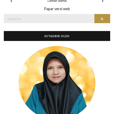
‹
›
Laman utama
Papar versi web
Search
Searc
for:
DITADBIR OLEH