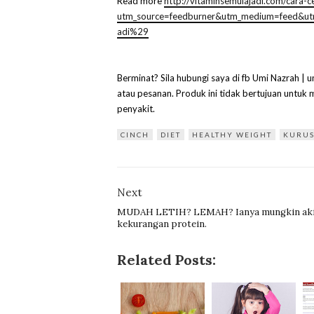
Read more
http://vitaminsemulajadi.com/cara
utm_source=feedburner&utm_medium=feed&ut
adi%29
Berminat? Sila hubungi saya di fb Umi Nazrah 
atau pesanan. Produk ini tidak bertujuan untu
penyakit.
CINCH
DIET
HEALTHY WEIGHT
KURUS
Next
MUDAH LETIH? LEMAH? Ianya mungkin ak
kekurangan protein.
Related Posts: