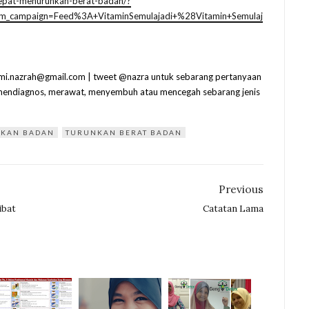
-cepat-menurunkan-berat-badan/?
m_campaign=Feed%3A+VitaminSemulajadi+%28Vitamin+Semulaj
| umi.nazrah@gmail.com | tweet @nazra untuk sebarang pertanyaan
k mendiagnos, merawat, menyembuh atau mencegah sebarang jenis
KAN BADAN
TURUNKAN BERAT BADAN
Previous
ibat
Catatan Lama