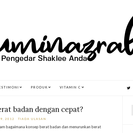
ESTIMONI
PRODUK
VITAMIN C
erat badan dengan cepat?
9, 2012
TIADA ULASAN:
r
faham bagaimana konsep berat badan dan menurunkan berat