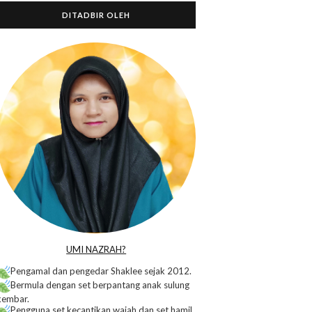
DITADBIR OLEH
o
UMI NAZRAH?
Pengamal dan pengedar Shaklee sejak 2012.
Bermula dengan set berpantang anak sulung
kembar.
Pengguna set kecantikan wajah dan set hamil