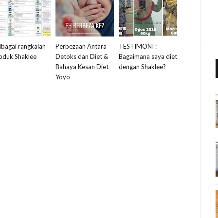
lbagai rangkaian
Perbezaan Antara
TESTIMONI :
oduk Shaklee
Detoks dan Diet &
Bagaimana saya diet
Bahaya Kesan Diet
dengan Shaklee?
Yoyo