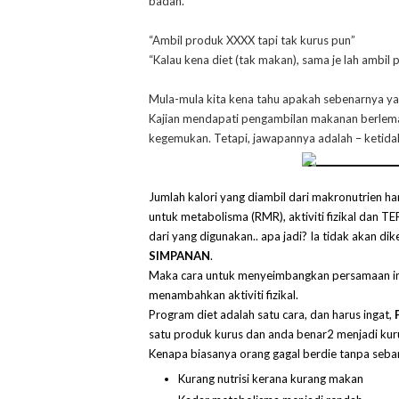
badan.
“Ambil produk XXXX tapi tak kurus pun”
“Kalau kena diet (tak makan), sama je lah ambil 
Mula-mula kita kena tahu apakah sebenarnya y
Kajian mendapati pengambilan makanan berle
kegemukan. Tetapi, jawapannya adalah – ketid
Jumlah kalori yang diambil dari makronutrien h
untuk metabolisma (RMR), aktiviti fizikal dan TEF
dari yang digunakan.. apa jadi? Ia tidak akan d
SIMPANAN
.
Maka cara untuk menyeimbangkan persamaan ini
menambahkan aktiviti fizikal.
Program diet adalah satu cara, dan harus ingat,
satu produk kurus dan anda benar2 menjadi kuru
Kenapa biasanya orang gagal berdie tanpa seba
Kurang nutrisi kerana kurang makan