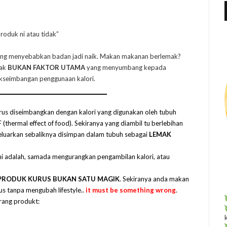
f
r
:
produk ni atau tidak”
ang menyebabkan badan jadi naik. Makan makanan berlemak?
mak
BUKAN FAKTOR UTAMA
yang menyumbang kepada
akseimbangan penggunaan kalori.
arus diseimbangkan dengan kalori yang digunakan oleh tubuh
 (thermal effect of food). Sekiranya yang diambil tu berlebihan
ikeluarkan sebaliknya disimpan dalam tubuh sebagai
LEMAK
 adalah, samada mengurangkan pengambilan kalori, atau
PRODUK KURUS BUKAN SATU MAGIK
. Sekiranya anda makan
s tanpa mengubah lifestyle..
it must be something wrong
.
rang produkt: