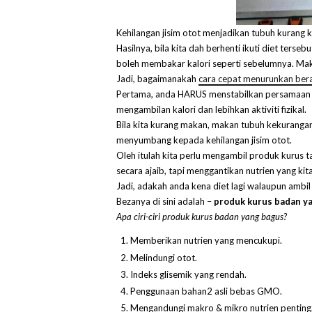
Kehilangan jisim otot menjadikan tubuh kuran
Hasilnya, bila kita dah berhenti ikuti diet terse
boleh membakar kalori seperti sebelumnya. Mak
Jadi, bagaimanakah
cara cepat menurunkan ber
Pertama, anda HARUS menstabilkan persamaa
mengambilan kalori dan lebihkan aktiviti fizikal.
Bila kita kurang makan, makan tubuh kekurangan n
menyumbang kepada kehilangan jisim otot.
Oleh itulah kita perlu mengambil produk kurus t
secara ajaib, tapi menggantikan nutrien yang kita
Jadi, adakah anda kena diet lagi walaupun amb
Bezanya di sini adalah –
produk kurus badan y
Apa ciri-ciri produk kurus badan yang bagus?
Memberikan nutrien yang mencukupi.
Melindungi otot.
Indeks glisemik yang rendah.
Penggunaan bahan2 asli bebas GMO.
Mengandungi makro & mikro nutrien penting