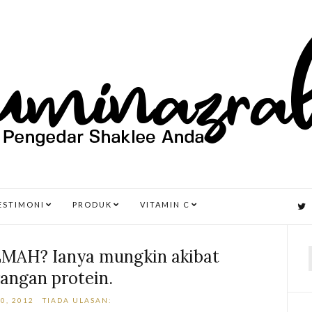
ESTIMONI
PRODUK
VITAMIN C
AH? Ianya mungkin akibat
angan protein.
r
0, 2012
TIADA ULASAN: