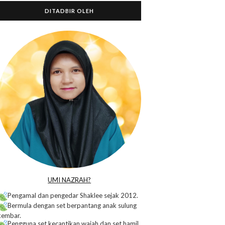
DITADBIR OLEH
o
UMI NAZRAH?
Pengamal dan pengedar Shaklee sejak 2012.
Bermula dengan set berpantang anak sulung
kembar.
Pengguna set kecantikan wajah dan set hamil