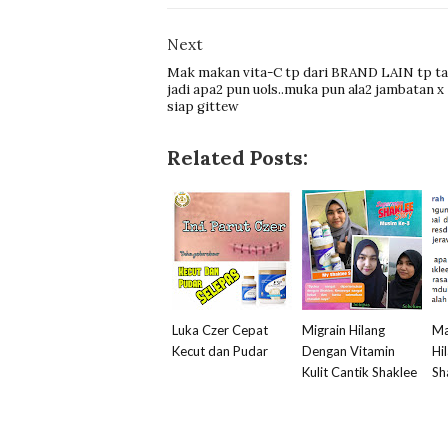
Next
Mak makan vita-C tp dari BRAND LAIN tp t
jadi apa2 pun uols..muka pun ala2 jambatan x
siap gittew
Related Posts:
Luka Czer Cepat
Migrain Hilang
Ma
Kecut dan Pudar
Dengan Vitamin
Hi
Kulit Cantik Shaklee
Sh