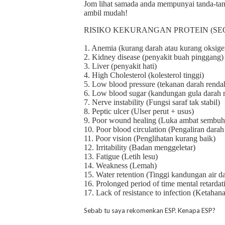
Jom lihat samada anda mempunyai tanda-tanda 
ambil mudah!
RISIKO KEKURANGAN PROTEIN (SE
1. Anemia (kurang darah atau kurang oksige
2. Kidney disease (penyakit buah pinggang)
3. Liver (penyakit hati)
4. High Cholesterol (ko
lesterol tinggi)
5. Low blood pressure (tekanan darah renda
6. Low blood sugar (kandungan gula darah 
7. Nerve instability (Fungsi saraf tak stabil)
8. Peptic ulcer (Ulser perut + usus)
9. Poor wound healing (Luka ambat sembuh
10. Poor blood circulation (Pengaliran darah
11. Poor vision (Penglihatan kurang baik)
12. Irritability (Badan menggeletar)
13. Fatigue (Letih lesu)
14. Weakness (Lemah)
15. Water retention (Tinggi kandungan air d
16. Prolonged period of time mental retardat
17. Lack of resistance to infection (Ketahan
Sebab tu saya rekomenkan ESP. Kenapa ESP?