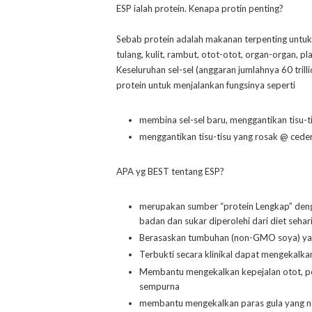
ESP ialah protein. Kenapa protin penting?
Sebab protein adalah makanan terpenting untuk b
tulang, kulit, rambut, otot-otot, organ-organ, p
Keseluruhan sel-sel (anggaran jumlahnya 60 tr
protein untuk menjalankan fungsinya seperti
membina sel-sel baru, menggantikan tisu-
menggantikan tisu-tisu yang rosak @ ceder
APA yg BEST tentang ESP?
merupakan sumber “protein Lengkap” denga
badan dan sukar diperolehi dari diet sehar
Berasaskan tumbuhan (non-GMO soya) yang
Terbukti secara klinikal dapat mengekalka
Membantu mengekalkan kepejalan otot, pe
sempurna
membantu mengekalkan paras gula yang n