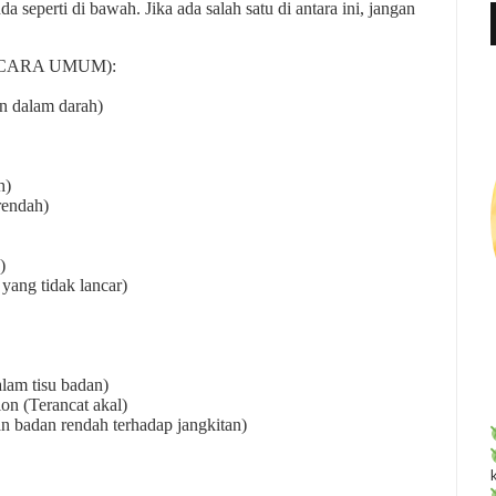
seperti di bawah. Jika ada salah satu di antara ini, jangan
f
r
:
CARA UMUM):
n dalam darah)
h)
rendah)
)
 yang tidak lancar)
alam tisu badan)
ion (Terancat akal)
an badan rendah terhadap jangkitan)