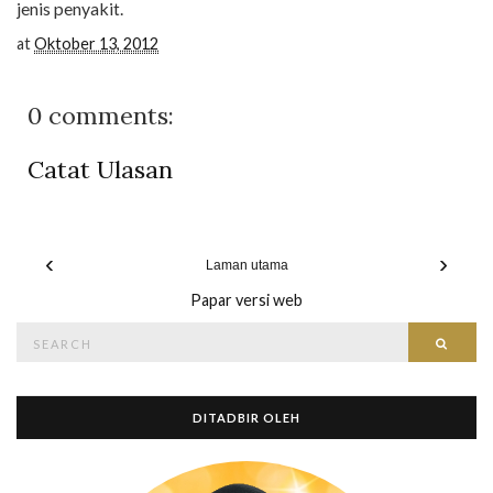
jenis penyakit.
at
Oktober 13, 2012
0 comments:
Catat Ulasan
‹
›
Laman utama
Papar versi web
Search
Searc
for:
DITADBIR OLEH