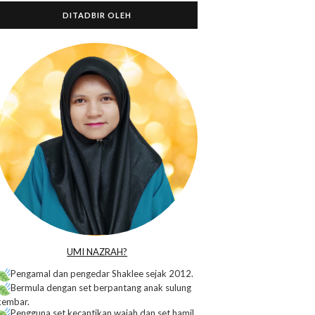
DITADBIR OLEH
o
UMI NAZRAH?
Pengamal dan pengedar Shaklee sejak 2012.
Bermula dengan set berpantang anak sulung
kembar.
Pengguna set kecantikan wajah dan set hamil