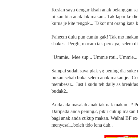
Kesian saya dengar kisah anak pelanggan sa
ni kan bila anak tak makan.. Tak lapar ke di
kurus je kite tengok... Takot nnt orang kata 
Faheem dulu pun camtu gak! Tak mo makan...g
shakes.. Pergh, macam tak percaya, selera di
"Ummie.. Mee sup... Ummie roti.. Ummie... 
Sampai sudah saya plak yg pening dia suke 
bukan sebab buka selera anak makan je.. Co
membesar... Just 1 sudu teh daily as breakfas
budak2..
Anda ada masalah anak tak nak makan. .? Pe
Daripada anda pening2, pikir cukup makan ke
bagi anak anda cukup makan. Walhal BF exclu
menyesal...boleh tido lena dah..