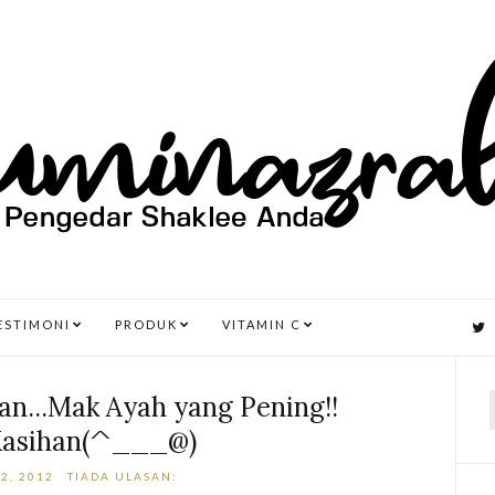
ESTIMONI
PRODUK
VITAMIN C
n...Mak Ayah yang Pening!!
Kasihan(^___@)
r
2, 2012
TIADA ULASAN: