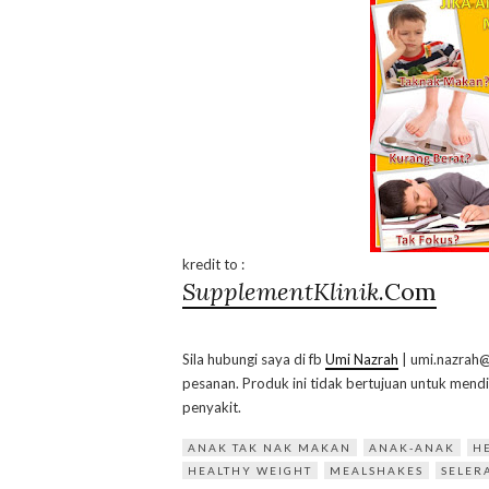
kredit to :
SupplementKlinik
.Com
Sila hubungi saya di fb
Umi Nazrah
| umi.nazrah@
pesanan. Produk ini tidak bertujuan untuk men
penyakit.
ANAK TAK NAK MAKAN
ANAK-ANAK
H
HEALTHY WEIGHT
MEALSHAKES
SELER