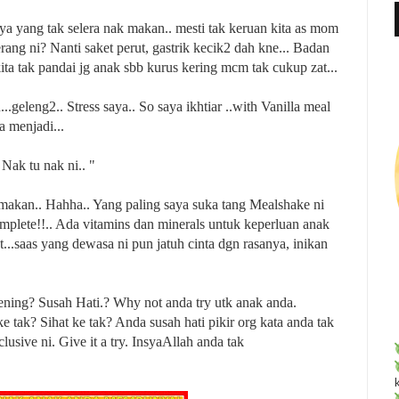
f
ya yang tak selera nak makan.. mesti tak keruan kita as mom
r
erang ni? Nanti saket perut, gastrik kecik2 dah kne... Badan
:
kita tak pandai jg anak sbb kurus kering mcm tak cukup zat...
eleng2.. Stress saya.. So saya ikhtiar ..with Vanilla meal
a menjadi...
Nak tu nak ni.. "
makan.. Hahha.. Yang paling saya suka tang Mealshake ni
mplete!!.. Ada vitamins dan minerals untuk keperluan anak
t...saas yang dewasa ni pun jatuh cinta dgn rasanya, inikan
ning? Susah Hati.? Why not anda try utk anak anda.
 tak? Sihat ke tak? Anda susah hati pikir org kata anda tak
sive ni. Give it a try. InsyaAllah anda tak