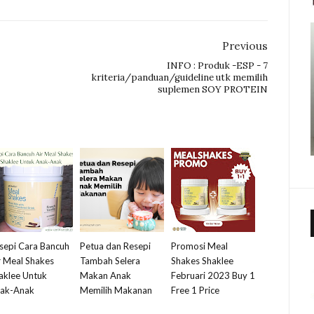
Previous
INFO : Produk -ESP - 7
kriteria/panduan/guideline utk memilih
suplemen SOY PROTEIN
sepi Cara Bancuh
Petua dan Resepi
Promosi Meal
r Meal Shakes
Tambah Selera
Shakes Shaklee
aklee Untuk
Makan Anak
Februari 2023 Buy 1
ak-Anak
Memilih Makanan
Free 1 Price