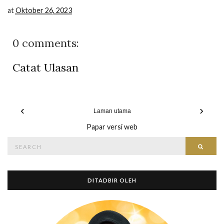
at
Oktober 26, 2023
0 comments:
Catat Ulasan
‹
›
Laman utama
Papar versi web
Search
Searc
for:
DITADBIR OLEH