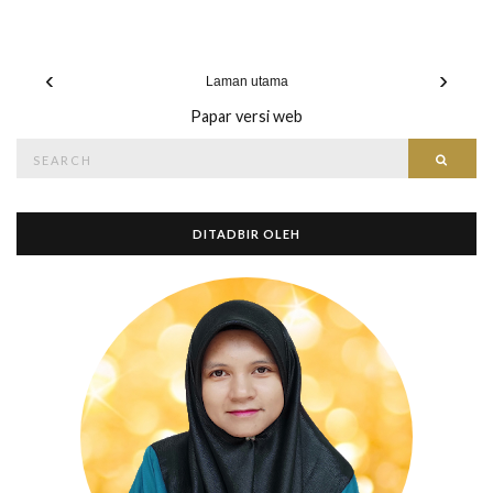
‹
›
Laman utama
Papar versi web
Search
Searc
for:
DITADBIR OLEH