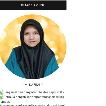
DITADBIR OLEH
o
UMI NAZRAH?
Pengamal dan pengedar Shaklee sejak 2012.
Bermula dengan set berpantang anak sulung
kembar.
Pengguna set kecantikan wajah dan set hamil