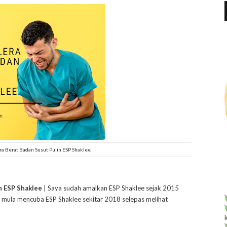
f
r
:
era Berat Badan Susut Pulih ESP Shaklee
h ESP Shaklee
| Saya sudah amalkan ESP Shaklee sejak 2015
a mula mencuba ESP Shaklee sekitar 2018 selepas melihat