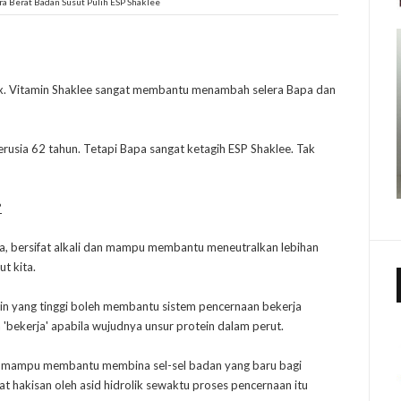
era Berat Badan Susut Pulih ESP Shaklee
ex. Vitamin Shaklee sangat membantu menambah selera Bapa dan
erusia 62 tahun. Tetapi Bapa sangat ketagih ESP Shaklee. Tak
?
ya, bersifat alkali dan mampu membantu meneutralkan lebihan
ut kita.
n yang tinggi boleh membantu sistem pencernaan bekerja
 'bekerja' apabila wujudnya unsur protein dalam perut.
ga mampu membantu membina sel-sel badan yang baru bagi
at hakisan oleh asid hidrolik sewaktu proses pencernaan itu