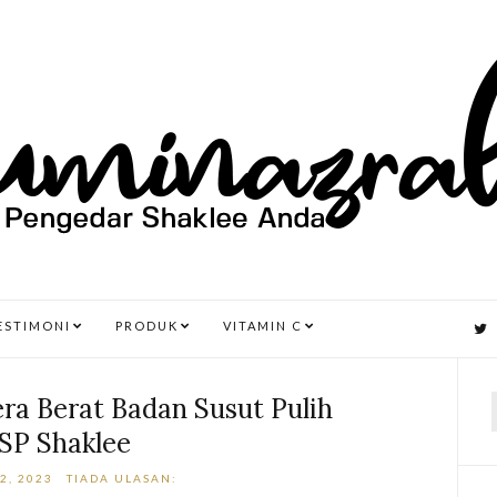
ESTIMONI
PRODUK
VITAMIN C
era Berat Badan Susut Pulih
SP Shaklee
r
2, 2023
TIADA ULASAN: