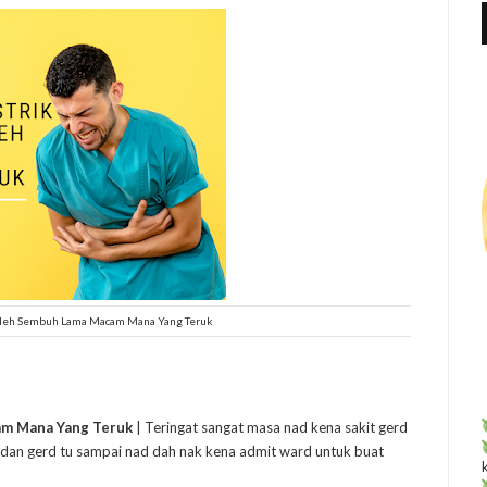
f
r
:
Boleh Sembuh Lama Macam Mana Yang Teruk
am Mana Yang Teruk
| Teringat sangat masa nad kena sakit gerd
ik dan gerd tu sampai nad dah nak kena admit ward untuk buat