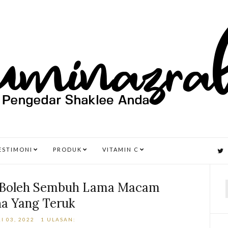
ESTIMONI
PRODUK
VITAMIN C
rd Boleh Sembuh Lama Macam
a Yang Teruk
r
I 03, 2022
1 ULASAN: