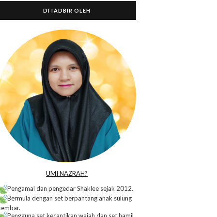
DITADBIR OLEH
o
UMI NAZRAH?
Pengamal dan pengedar Shaklee sejak 2012.
Bermula dengan set berpantang anak sulung
kembar.
Pengguna set kecantikan wajah dan set hamil