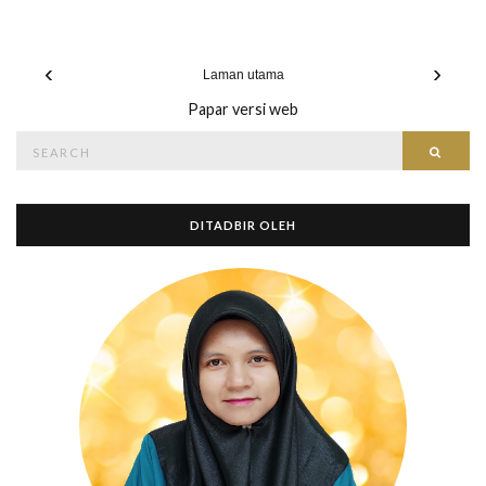
‹
›
Laman utama
Papar versi web
Search
Searc
for:
DITADBIR OLEH