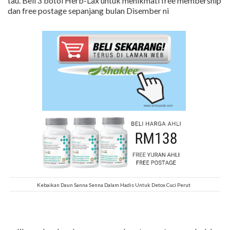
tau. Beli 3 botol Herb-Lax untuk menikmati free membership
dan free postage sepanjang bulan Disember ni
Kebaikan Daun Sanna Senna Dalam Hadis Untuk Detox Cuci Perut