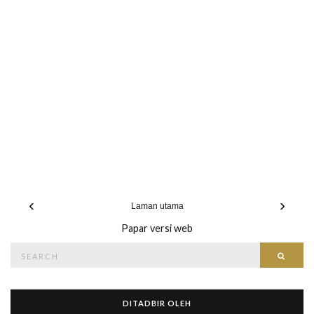
‹
›
Laman utama
Papar versi web
Search
Searc
for:
DITADBIR OLEH