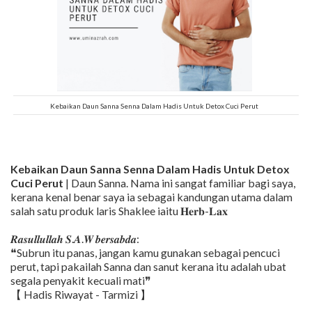
Kebaikan Daun Sanna Senna Dalam Hadis Untuk Detox Cuci Perut
Kebaikan Daun Sanna Senna Dalam Hadis Untuk Detox
Cuci Perut
| Daun Sanna. Nama ini sangat familiar bagi saya,
kerana kenal benar saya ia sebagai kandungan utama dalam
salah satu produk laris Shaklee iaitu 𝐇𝐞𝐫𝐛-𝐋𝐚𝐱
𝑹𝒂𝒔𝒖𝒍𝒍𝒖𝒍𝒍𝒂𝒉 𝑺.𝑨.𝑾 𝒃𝒆𝒓𝒔𝒂𝒃𝒅𝒂:
❝Subrun itu panas, jangan kamu gunakan sebagai pencuci
perut, tapi pakailah Sanna dan sanut kerana itu adalah ubat
segala penyakit kecuali mati❞
【 Hadis Riwayat - Tarmizi 】