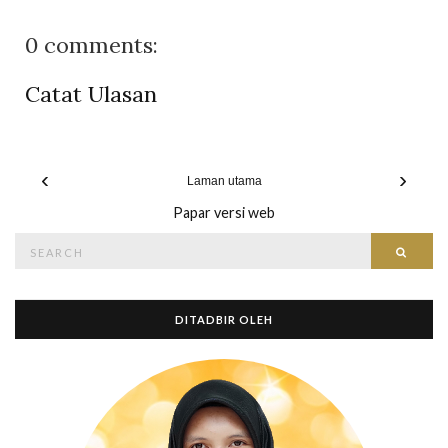
0 comments:
Catat Ulasan
‹
›
Laman utama
Papar versi web
Search
Searc
for:
DITADBIR OLEH