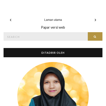
‹
›
Laman utama
Papar versi web
Search
Searc
for:
DITADBIR OLEH