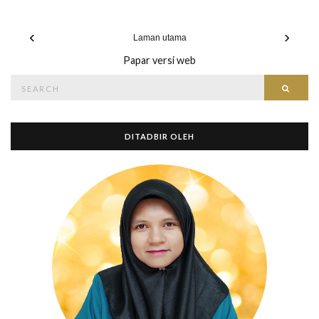
‹
›
Laman utama
Papar versi web
Search
Searc
for:
DITADBIR OLEH