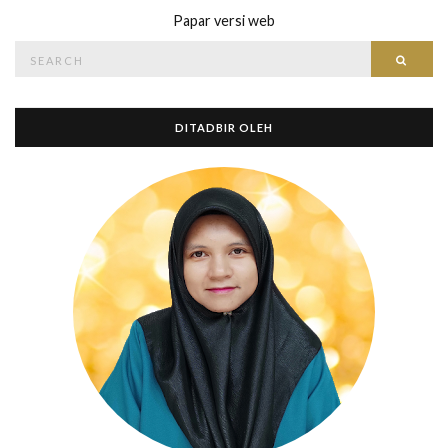
Papar versi web
Search
Searc
for:
DITADBIR OLEH