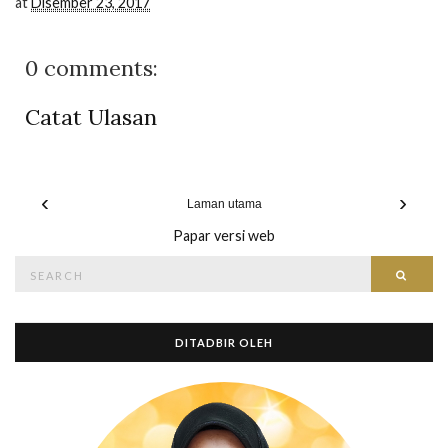
at
Disember 23, 2017
0 comments:
Catat Ulasan
‹
›
Laman utama
Papar versi web
Search
Searc
for:
DITADBIR OLEH