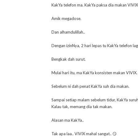
KakYa telefon ma. KakYa paksa dia makan VIVIX
Amik megadose.
Dan alhamdulillah..
Dengan izinNya, 2 hari lepas tu KakYa telefon lag
Bengkak dah surut.
Mulai hari itu, ma KakYa konsisten makan VIVIX.
Sebelum ni dah penat KakYa suh dia makan.
Sampai setiap malam sebelum tidur, KakYa suruh
Kalau tak, memang dia tak makan.
Alasan ma KakYa..
Tak apa laa.. VIVIX mahal sangat.. 😏