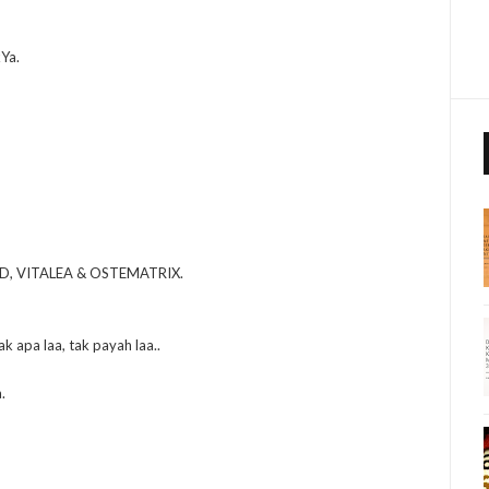
Ya.
D, VITALEA & OSTEMATRIX.
k apa laa, tak payah laa..
.