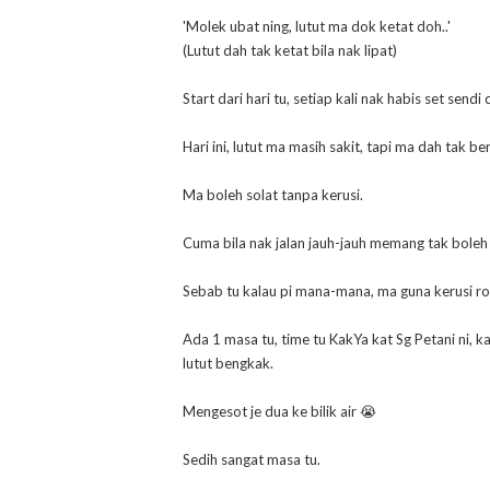
'Molek ubat ning, lutut ma dok ketat doh..'
(Lutut dah tak ketat bila nak lipat)
Start dari hari tu, setiap kali nak habis set send
Hari ini, lutut ma masih sakit, tapi ma dah tak b
Ma boleh solat tanpa kerusi.
Cuma bila nak jalan jauh-jauh memang tak boleh l
Sebab tu kalau pi mana-mana, ma guna kerusi ro
Ada 1 masa tu, time tu KakYa kat Sg Petani ni, 
lutut bengkak.
Mengesot je dua ke bilik air 😭
Sedih sangat masa tu.