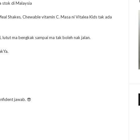
 stok di Malaysia
eal Shakes, Chewable vitamin C. Masa ni Vitalea Kids tak ada
i, lutut ma bengkak sampai ma tak boleh nak jalan.
akYa.
onfident jawab. 😎