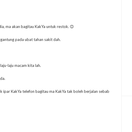
i dia, ma akan bagitau KakYa untuk restok. 😊
ergantung pada ubat tahan sakit dah.
aju-laju macam kita lah.
da.
kak ipar KakYa telefon bagitau ma KakYa tak boleh berjalan sebab