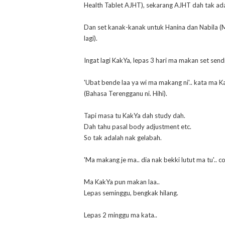
Health Tablet AJHT), sekarang AJHT dah tak ada
Dan set kanak-kanak untuk Hanina dan Nabila (M
lagi).
Ingat lagi KakYa, lepas 3 hari ma makan set send
'Ubat bende laa ya wi ma makang ni'.. kata ma K
(Bahasa Terengganu ni. Hihi).
Tapi masa tu KakYa dah study dah.
Dah tahu pasal body adjustment etc.
So tak adalah nak gelabah.
'Ma makang je ma.. dia nak bekki lutut ma tu'.. c
Ma KakYa pun makan laa..
Lepas seminggu, bengkak hilang.
Lepas 2 minggu ma kata..