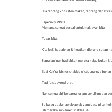
Kita beli dan hadiahkan untuk diorang.
Bila diorang konsisten makan, diorang dapat ras
Especially VIVIX.
Memang sangat sesuai untuk mak ayah kita.
Tugas kita..
Kita beli, hadiahkan & ingatkan diorang setiap h
Siapa lagi nak hadiahkan mereka kalau bukan ki
Bagi KakYa, bisnes shaklee ni sebenarnya bukan ha
Tapi it is beyond that.
Nak semua ahli keluarga, orang sekeliling dan se
So kalau adalah awak-awak yang baca ni teringi
lah mereka suplemen shaklee. ☺