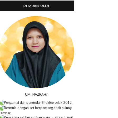
DITADBIR OLEH
o
UMI NAZRAH?
Pengamal dan pengedar Shaklee sejak 2012.
Bermula dengan set berpantang anak sulung
kembar.
Pengguna set kecantikan wajah dan set hamil