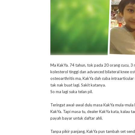
Ma KakYa. 74 tahun, tok pada 20 orang cucu, 3 
kolesterol tinggi dan advanced bilateral knee os
osteoarthritis ma, KakYa dah cuba intraarticular
tak nak buat lagi. Sakit katanya.
So ma lagi suka telan pil.
Teringat awal-awal dulu masa KakYa mula-mula ke
KakYa. Tapi masa tu, dealer KakYa kata, kalau t
payah bayar untuk daftar ahli.
Tanpa pikir panjang, KakYa pun tambah set sen