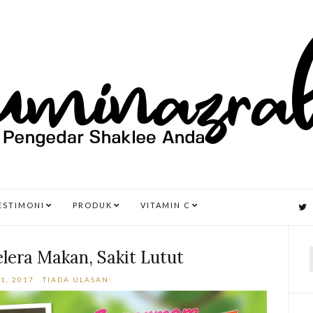
ESTIMONI
PRODUK
VITAMIN C
lera Makan, Sakit Lutut
1, 2017
TIADA ULASAN:
r