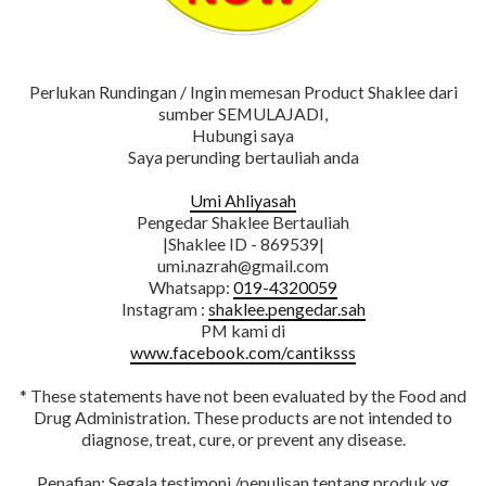
Perlukan Rundingan / Ingin memesan Product Shaklee dari
sumber SEMULAJADI,
Hubungi saya
Saya perunding bertauliah anda
Umi Ahliyasah
Pengedar Shaklee Bertauliah
|Shaklee ID - 869539|
umi.nazrah@gmail.com
Whatsapp:
019-4320059
Instagram :
shaklee.pengedar.sah
PM kami di
www.facebook.com/cantiksss
* These statements have not been evaluated by the Food and
Drug Administration. These products are not intended to
diagnose, treat, cure, or prevent any disease.
Penafian: Segala testimoni /penulisan tentang produk yg