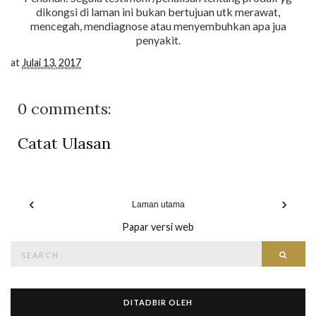
dikongsi di laman ini bukan bertujuan utk merawat,
mencegah, mendiagnose atau menyembuhkan apa jua
penyakit.
at
Julai 13, 2017
0 comments:
Catat Ulasan
‹
›
Laman utama
Papar versi web
Search
Searc
for:
DITADBIR OLEH