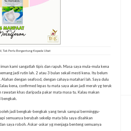
bil, Tak Perlu Bergantung Kepada Ubat
 imun kami sangatlah tipis dan rapuh. Masa saya mula-mula kena
emang jadi rutin lah. 2 atau 3 bulan sekali mesti kena. Itu belum
Alahan dengan seafood, dengan cahaya matahari lah. Saya dulu
 Kalau kena, confirmed lepas tu mata saya akan jadi merah yg teruk
 rawatan khas daripada pakar mata masa tu. Kalau makan
di bengkak.
a boleh jadi bengkak-bengkak yang teruk sampai berminggu-
Tapi semuanya berubah sekelip mata bila saya disahkan
dan saya roboh. Askar-askar yg menjaga benteng semuanya