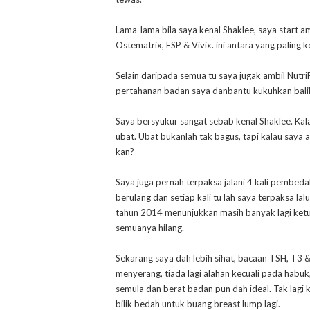
Lama-lama bila saya kenal Shaklee, saya start
Ostematrix, ESP & Vivix. ini antara yang paling k
Selain daripada semua tu saya jugak ambil Nutri
pertahanan badan saya danbantu kukuhkan balik
Saya bersyukur sangat sebab kenal Shaklee. Kal
ubat. Ubat bukanlah tak bagus, tapi kalau saya a
kan?
Saya juga pernah terpaksa jalani 4 kali pembed
berulang dan setiap kali tu lah saya terpaksa 
tahun 2014 menunjukkan masih banyak lagi ketul
semuanya hilang.
Sekarang saya dah lebih sihat, bacaan TSH, T3 &
menyerang, tiada lagi alahan kecuali pada habu
semula dan berat badan pun dah ideal. Tak lagi 
bilik bedah untuk buang breast lump lagi.