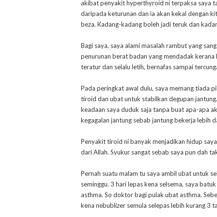
akibat penyakit hyperthyroid ni terpaksa saya t
daripada keturunan dan ia akan kekal dengan ki
beza. Kadang-kadang boleh jadi teruk dan kadang
Bagi saya, saya alami masalah rambut yang sanga
penurunan berat badan yang mendadak kerana k
teratur dan selalu letih, bernafas sampai tercun
Pada peringkat awal dulu, saya memang tiada p
tiroid dan ubat untuk stabilkan degupan jantun
keadaan saya duduk saja tanpa buat apa-apa akt
kegagalan jantung sebab jantung bekerja lebih 
Penyakit tiroid ni banyak menjadikan hidup saya
dari Allah. Syukur sangat sebab saya pun dah ta
Pernah suatu malam tu saya ambil ubat untuk 
seminggu. 3 hari lepas kena selsema, saya batuk
asthma. So doktor bagi pulak ubat asthma. Sebelu
kena nebublizer semula selepas lebih kurang 3 