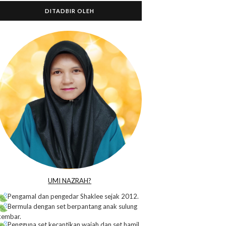
DITADBIR OLEH
o
UMI NAZRAH?
Pengamal dan pengedar Shaklee sejak 2012.
Bermula dengan set berpantang anak sulung
kembar.
Pengguna set kecantikan wajah dan set hamil