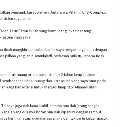
 amalkan pengambilan suplemen. Antaranya Vitamin C, B-Complex,
onsisten saya ambil.
Feron. NutriFeron ini lah yang bantu bangunkan benteng
 sistem imun saya.
au tidak mungkin sampai ke hari ni saya bergantung hidup dengan
da pilihan yang lebih semulajadi, berkesan pula tu, kenapa tidak
ahan untuk buang breast lump. Setiap 2 tahun lump tu akan
lalui pembedahan untuk buang dan ultrasound yang saya buat pada
an yang berpotensi untuk menjadi lump tapi Alhamdulillah
 T4 saya juga dah lama stabil, asthma pun dah jarang sangat
k, kepala yang dulunya botak pun dah dipenuhi dengan rambut
kurus kering macam dulu dan saya juga dah tak perlu keluar masuk