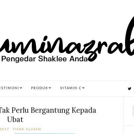
ESTIMONI
PRODUK
VITAMIN C
 Tak Perlu Bergantung Kepada
Ubat
r
 2017
TIADA ULASAN: