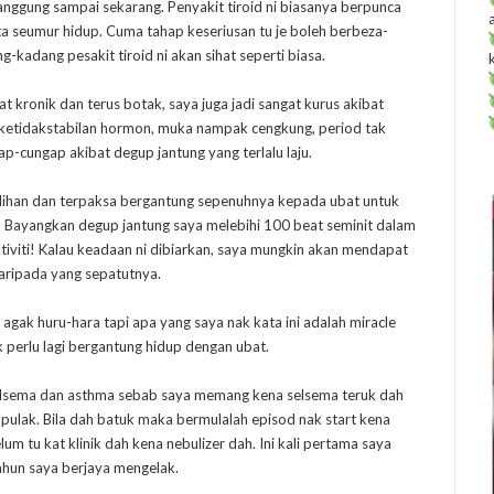
anggung sampai sekarang. Penyakit tiroid ni biasanya berpunca
ta seumur hidup. Cuma tahap keseriusan tu je boleh berbeza-
-kadang pesakit tiroid ni akan sihat seperti biasa.
t kronik dan terus botak, saya juga jadi sangat kurus akibat
etidakstabilan hormon, muka nampak cengkung, period tak
gap-cungap akibat degup jantung yang terlalu laju.
ilihan dan terpaksa bergantung sepenuhnya kepada ubat untuk
g. Bayangkan degup jantung saya melebihi 100 beat seminit dalam
iviti! Kalau keadaan ni dibiarkan, saya mungkin akan mendapat
daripada yang sepatutnya.
 agak huru-hara tapi apa yang saya nak kata ini adalah miracle
k perlu lagi bergantung hidup dengan ubat.
selsema dan asthma sebab saya memang kena selsema teruk dah
 pulak. Bila dah batuk maka bermulalah episod nak start kena
m tu kat klinik dah kena nebulizer dah. Ini kali pertama saya
tahun saya berjaya mengelak.