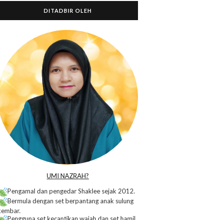
DITADBIR OLEH
o
UMI NAZRAH?
Pengamal dan pengedar Shaklee sejak 2012.
Bermula dengan set berpantang anak sulung
kembar.
Pengguna set kecantikan wajah dan set hamil