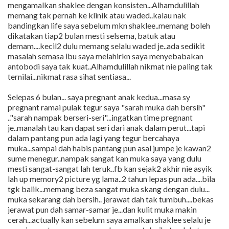
mengamalkan shaklee dengan konsisten...Alhamdulillah
memang tak pernah ke klinik atau waded..kalau nak
bandingkan life saya sebelum mkn shaklee..memang boleh
dikatakan tiap2 bulan mesti selsema, batuk atau
demam....kecil2 dulu memang selalu waded je..ada sedikit
masalah semasa ibu saya melahirkn saya menyebabakan
antobodi saya tak kuat..Alhamdulillah nikmat nie paling tak
ternilai...nikmat rasa sihat sentiasa...
Selepas 6 bulan... saya pregnant anak kedua...masa sy
pregnant ramai pulak tegur saya "sarah muka dah bersih"
.."sarah nampak berseri-seri"...ingatkan time pregnant
je..manalah tau kan dapat seri dari anak dalam perut...tapi
dalam pantang pun ada lagi yang tegur bercahaya
muka...sampai dah habis pantang pun asal jumpe je kawan2
sume menegur..nampak sangat kan muka saya yang dulu
mesti sangat-sangat lah teruk..fb kan sejak2 akhir nie asyik
lah up memory2 picture yg lama..2 tahun lepas pun ada....bila
tgk balik...memang beza sangat muka skang dengan dulu...
muka sekarang dah bersih.. jerawat dah tak tumbuh....bekas
jerawat pun dah samar-samar je...dan kulit muka makin
cerah...actually kan sebelum saya amalkan shaklee selalu je