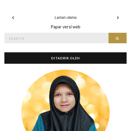
‹
›
Laman utama
Papar versi web
Search
Searc
for:
DITADBIR OLEH