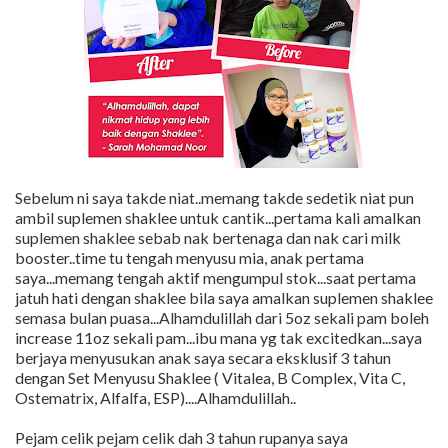
Sebelum ni saya takde niat..memang takde sedetik niat pun
ambil suplemen shaklee untuk cantik...pertama kali amalkan
suplemen shaklee sebab nak bertenaga dan nak cari milk
booster..time tu tengah menyusu mia, anak pertama
saya...memang tengah aktif mengumpul stok...saat pertama
jatuh hati dengan shaklee bila saya amalkan suplemen shaklee
semasa bulan puasa...Alhamdulillah dari 5oz sekali pam boleh
increase 11oz sekali pam...ibu mana yg tak excitedkan...saya
berjaya menyusukan anak saya secara eksklusif 3 tahun
dengan Set Menyusu Shaklee ( Vitalea, B Complex, Vita C,
Ostematrix, Alfalfa, ESP)....Alhamdulillah..
Pejam celik pejam celik dah 3 tahun rupanya saya