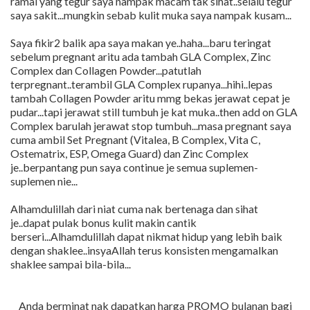
ramai yang tegur saya nampak macam tak sihat..selalu tegur
saya sakit...mungkin sebab kulit muka saya nampak kusam...
Saya fikir2 balik apa saya makan ye..haha...baru teringat
sebelum pregnant aritu ada tambah GLA Complex, Zinc
Complex dan Collagen Powder...patutlah
terpregnant..terambil GLA Complex rupanya...hihi..lepas
tambah Collagen Powder aritu mmg bekas jerawat cepat je
pudar...tapi jerawat still tumbuh je kat muka..then add on GLA
Complex barulah jerawat stop tumbuh...masa pregnant saya
cuma ambil Set Pregnant (Vitalea, B Complex, Vita C,
Ostematrix, ESP, Omega Guard) dan Zinc Complex
je..berpantang pun saya continue je semua suplemen-
suplemen nie...
Alhamdulillah dari niat cuma nak bertenaga dan sihat
je..dapat pulak bonus kulit makin cantik
berseri...Alhamdulillah dapat nikmat hidup yang lebih baik
dengan shaklee..insyaAllah terus konsisten mengamalkan
shaklee sampai bila-bila...
Anda berminat nak dapatkan harga PROMO bulanan bagi