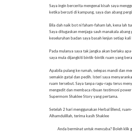
Saya ingin bercerita mengenai kisah saya mengg
ketika bercuti di kampung, saya dan abang perg
Bila dah naik bot ni faham-faham lah, kena lah t
Saya ditugaskan menjaga sauh manakala abang pu
keseluruhan badan saya basah lenjun setiap kali
Pada mulanya saya tak jangka akan berlaku apa
saya mula dijangkiti bintik-bintik ruam yang bera
Apabila pulang ke rumah, selepas mandi dan men
semakin gatal dan pedih. Isteri saya menyara
ruam tersebut. Saya tanpa ragu-ragu terus meny
mengedit dan membaca ribuan testimoni power
Supermom Shaklee Story yang pertama.
Setelah 2 hari menggunakan Herbal Blend, ruam
Alhamdulillah, terima kasih Shaklee
Anda berminat untuk mencuba? Boleh klik g