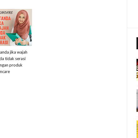
tanda jika wajah
da tidak serasi
ngan produk
incare