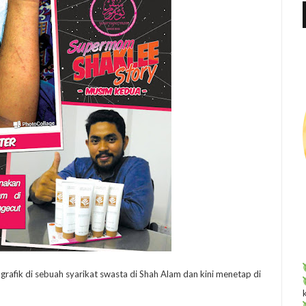
f
r
:
rafik di sebuah syarikat swasta di Shah Alam dan kini menetap di