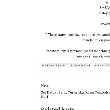
um
SMS/W
Instagr
www.f
* These statements have not been evaluated
intended to diagnose
Penafian: Segala testimoni /penulisan tentan
mencegah, mendiagnos
HERBAL BLEND
RUAM GATAL
RUAM PE
Next
Set Detox : Berat Turun 4kg Dalam Tempoh 
Hari
Related Posts: