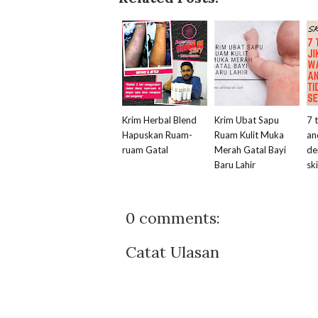
Krim Herbal Blend
Krim Ubat Sapu
7 
Hapuskan Ruam-
Ruam Kulit Muka
an
ruam Gatal
Merah Gatal Bayi
de
Baru Lahir
sk
0 comments:
Catat Ulasan