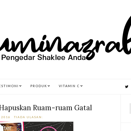
ESTIMONI
PRODUK
VITAMIN C
d Hapuskan Ruam-ruam Gatal
 2016
TIADA ULASAN:
r