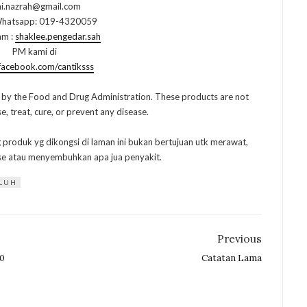
i.nazrah@gmail.com
hatsapp: 019-4320059
am :
shaklee.pengedar.sah
PM kami di
acebook.com/cantiksss
 by the Food and Drug Administration. These products are not
, treat, cure, or prevent any disease.
g produk yg dikongsi di laman ini bukan bertujuan utk merawat,
e atau menyembuhkan apa jua penyakit.
LUH
Previous
10
Catatan Lama