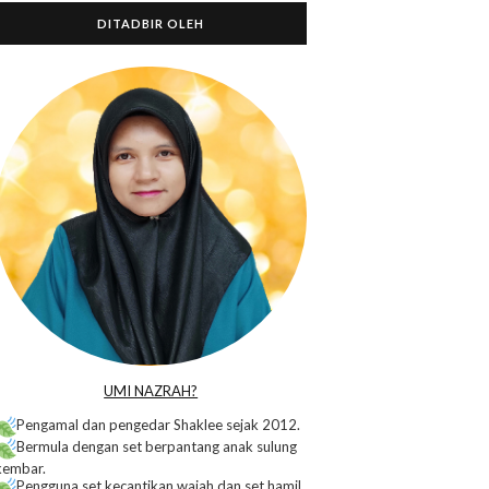
DITADBIR OLEH
o
UMI NAZRAH?
Pengamal dan pengedar Shaklee sejak 2012.
Bermula dengan set berpantang anak sulung
kembar.
Pengguna set kecantikan wajah dan set hamil