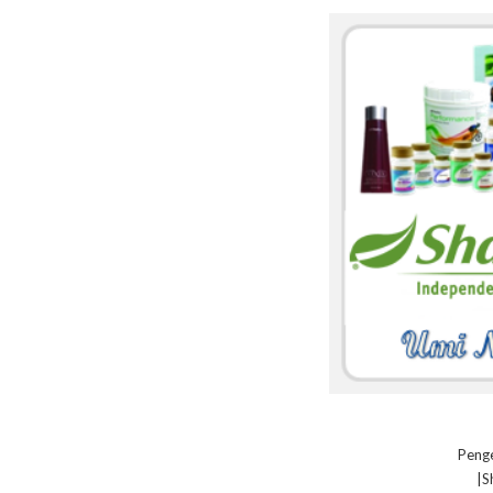
Penge
|S