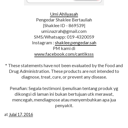
Umi Ahliyasah
Pengedar Shaklee Bertauliah
|Shaklee ID - 869539|
umi.nazrah@gmail.com
SMS/Whatsapp: 019-4320059
Instagram :
shaklee.pengedar.sah
PM kami di
www.facebook.com/cantiksss
* These statements have not been evaluated by the Food and
Drug Administration. These products are not intended to
diagnose, treat, cure, or prevent any disease.
Penafian: Segala testimoni /penulisan tentang produk yg
dikongsi di laman ini bukan bertujuan utk merawat,
mencegah, mendiagnose atau menyembuhkan apa jua
penyakit.
at
Julai 17, 2016