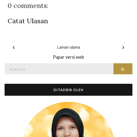
0 comments:
Catat Ulasan
‹
›
Laman utama
Papar versi web
Search
Searc
for:
DITADBIR OLEH