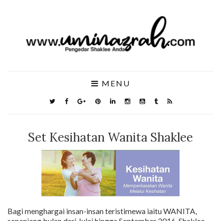
MENU
Set Kesihatan Wanita Shaklee
Bagi menghargai insan-insan teristimewa iaitu WANITA,
sepanjang bulan dari Julai hingga September 2016, Shaklee