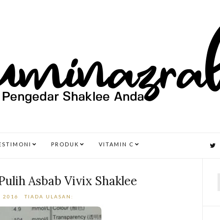
ESTIMONI
PRODUK
VITAMIN C
ulih Asbab Vivix Shaklee
, 2016
TIADA ULASAN:
r