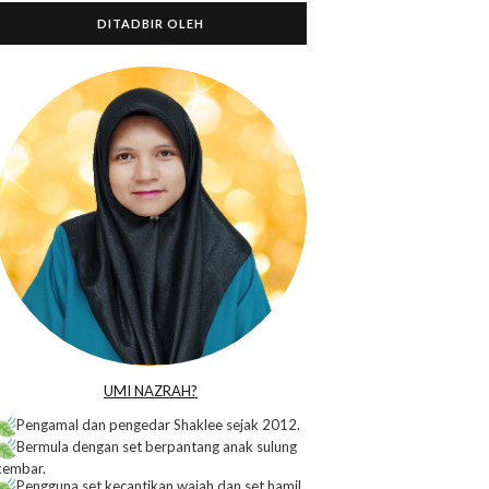
DITADBIR OLEH
o
UMI NAZRAH?
Pengamal dan pengedar Shaklee sejak 2012.
Bermula dengan set berpantang anak sulung
kembar.
Pengguna set kecantikan wajah dan set hamil