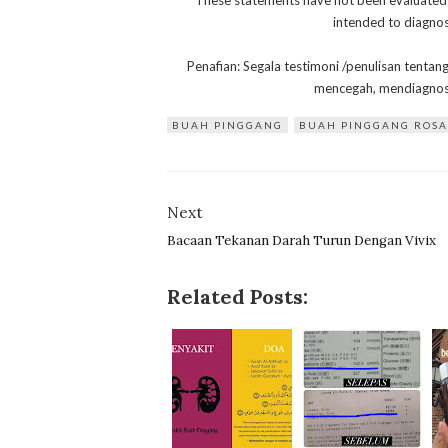
* These statements have not been evaluated
intended to diagnose
Penafian: Segala testimoni /penulisan tentan
mencegah, mendiagnos
BUAH PINGGANG
BUAH PINGGANG ROS
Next
Bacaan Tekanan Darah Turun Dengan Vivix
Related Posts: