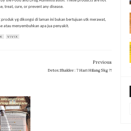
 by the Food and Drug Administration. These products are not
, treat, cure, or prevent any disease.
g produk yg dikongsi di laman ini bukan bertujuan utk merawat,
e atau menyembuhkan apa jua penyakit.
AK
VIVIX
Previous
Detox Shaklee : 7 Hari Hilang 5kg ?!