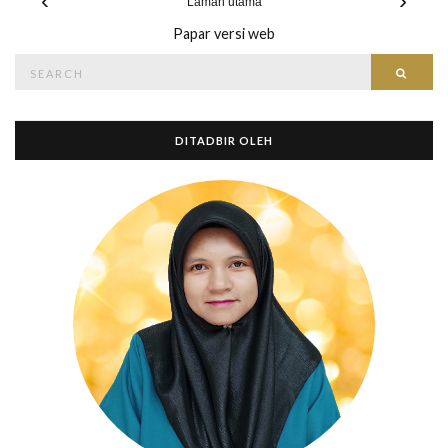
‹
›
Laman utama
Papar versi web
Search
Searc
for:
DITADBIR OLEH