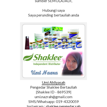
sumber SEMULAJADI,
Hubungi saya
Saya perunding bertauliah anda
Umi Ahliyasah
Pengedar Shaklee Bertauliah
|Shaklee ID - 869539|
umi.nazrah@gmail.com
SMS/Whatsapp: 019-4320059
Instagram :
shaklee.pengedar.sah