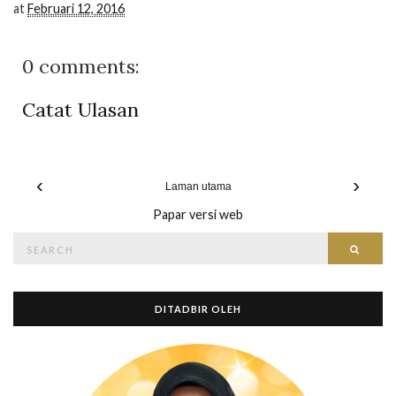
at
Februari 12, 2016
0 comments:
Catat Ulasan
‹
›
Laman utama
Papar versi web
Search
Searc
for:
DITADBIR OLEH