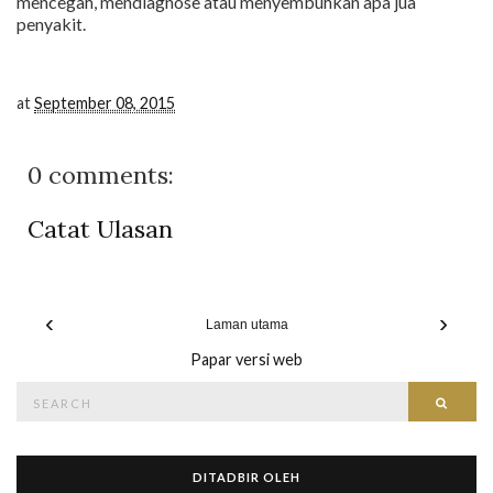
mencegah, mendiagnose atau menyembuhkan apa jua
penyakit.
at
September 08, 2015
0 comments:
Catat Ulasan
‹
›
Laman utama
Papar versi web
Search
Searc
for:
DITADBIR OLEH