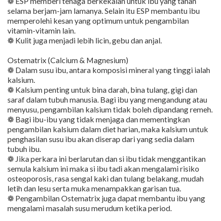
❁ ESP memberi tenaga berkekalan untuk ibu yang tahan
selama berjam-jam lamanya. Selain itu ESP membantu ibu
memperolehi kesan yang optimum untuk pengambilan
vitamin-vitamin lain.
❁ Kulit juga menjadi lebih licin, gebu dan anjal.
Ostematrix (Calcium & Magnesium)
❁ Dalam susu ibu, antara komposisi mineral yang tinggi ialah
kalsium.
❁ Kalsium penting untuk bina darah, bina tulang, gigi dan
saraf dalam tubuh manusia. Bagi ibu yang mengandung atau
menyusu, pengambilan kalsium tidak boleh dipandang remeh.
❁ Bagi ibu-ibu yang tidak menjaga dan mementingkan
pengambilan kalsium dalam diet harian, maka kalsium untuk
penghasilan susu ibu akan diserap dari yang sedia dalam
tubuh ibu.
❁ Jika perkara ini berlarutan dan si ibu tidak menggantikan
semula kalsium ini maka si ibu tadi akan mengalami risiko
osteoporosis, rasa sengal kaki dan tulang belakang, mudah
letih dan lesu serta muka menampakkan garisan tua.
❁ Pengambilan Ostematrix juga dapat membantu ibu yang
mengalami masalah susu merudum ketika period.