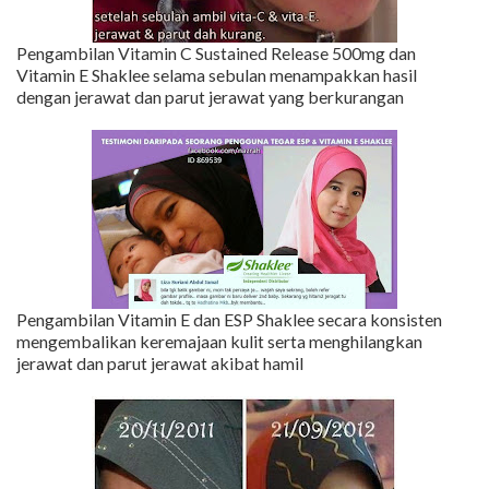
Pengambilan Vitamin C Sustained Release 500mg dan
Vitamin E Shaklee selama sebulan menampakkan hasil
dengan jerawat dan parut jerawat yang berkurangan
Pengambilan Vitamin E dan ESP Shaklee secara konsisten
mengembalikan keremajaan kulit serta menghilangkan
jerawat dan parut jerawat akibat hamil