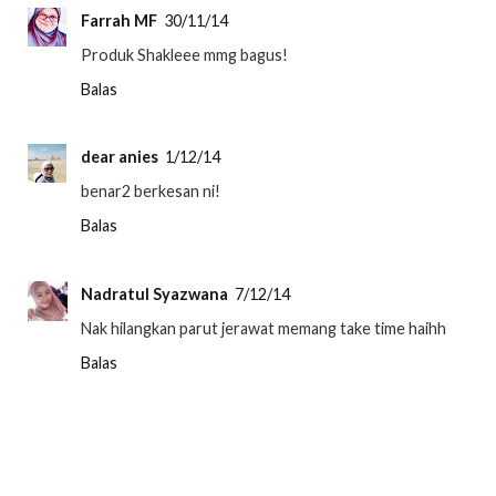
Farrah MF
30/11/14
Produk Shakleee mmg bagus!
Balas
dear anies
1/12/14
benar2 berkesan ni!
Balas
Nadratul Syazwana
7/12/14
Nak hilangkan parut jerawat memang take time haihh
Balas