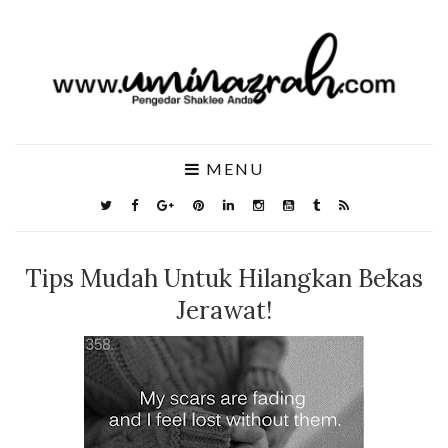
MENU
Tips Mudah Untuk Hilangkan Bekas
Jerawat!