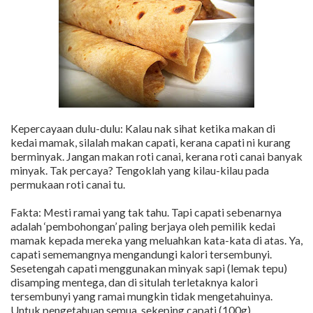
Kepercayaan dulu-dulu: Kalau nak sihat ketika makan di
kedai mamak, silalah makan capati, kerana capati ni kurang
berminyak. Jangan makan roti canai, kerana roti canai banyak
minyak. Tak percaya? Tengoklah yang kilau-kilau pada
permukaan roti canai tu.
Fakta: Mesti ramai yang tak tahu. Tapi capati sebenarnya
adalah ‘pembohongan’ paling berjaya oleh pemilik kedai
mamak kepada mereka yang meluahkan kata-kata di atas. Ya,
capati sememangnya mengandungi kalori tersembunyi.
Sesetengah capati menggunakan minyak sapi (lemak tepu)
disamping mentega, dan di situlah terletaknya kalori
tersembunyi yang ramai mungkin tidak mengetahuinya.
Untuk pengetahuan semua, sekeping capati (100g)