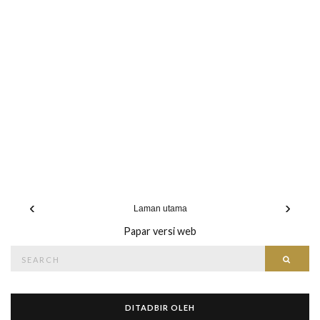
‹
›
Laman utama
Papar versi web
Search
Searc
for:
DITADBIR OLEH