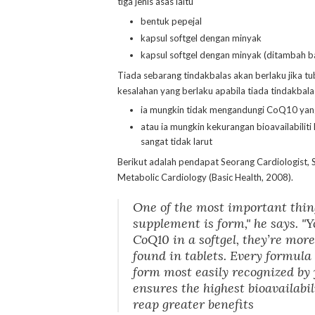
tiga jenis asas iaitu
bentuk pepejal
kapsul softgel dengan minyak
kapsul softgel dengan minyak (ditambah 
Tiada sebarang tindakbalas akan berlaku jika 
kesalahan yang berlaku apabila tiada tindakba
ia mungkin tidak mengandungi CoQ10 yang
atau ia mungkin kekurangan bioavailabilit
sangat tidak larut
Berikut adalah pendapat Seorang Cardiologist, S
Metabolic Cardiology (Basic Health, 2008).
One of the most important thin
supplement is form," he says. "
CoQ10 in a softgel, they’re mor
found in tablets. Every formul
form most easily recognized by y
ensures the highest bioavailabil
reap greater benefits