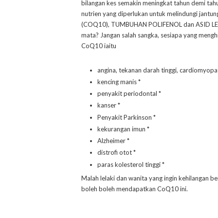
bilangan kes semakin meningkat tahun demi tahun
nutrien yang diperlukan untuk melindungi jant
(COQ10), TUMBUHAN POLIFENOL dan ASID LEM
mata? Jangan salah sangka, sesiapa yang meng
CoQ10 iaitu
angina, tekanan darah tinggi, cardiomyopat
kencing manis *
penyakit periodontal *
kanser *
Penyakit Parkinson *
kekurangan imun *
Alzheimer *
distrofi otot *
paras kolesterol tinggi *
Malah lelaki dan wanita yang ingin kehilangan 
boleh boleh mendapatkan CoQ10 ini.