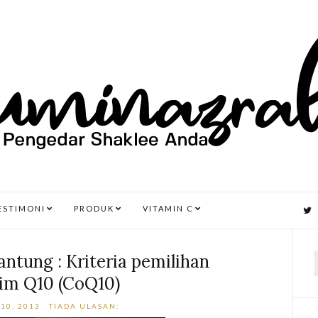
ESTIMONI
PRODUK
VITAMIN C
ntung : Kriteria pemilihan
im Q10 (CoQ10)
r
10, 2013
TIADA ULASAN: