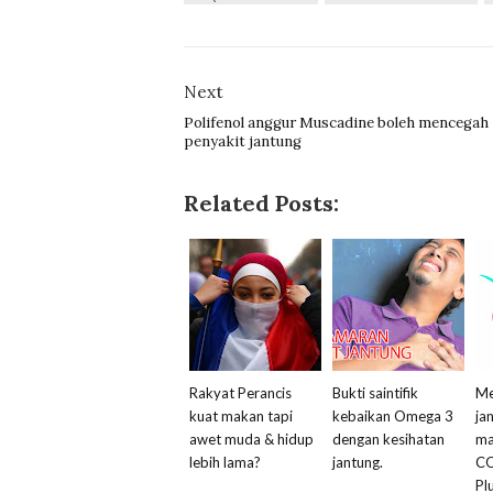
Next
Polifenol anggur Muscadine boleh mencegah
penyakit jantung
Related Posts:
Rakyat Perancis
Bukti saintifik
Me
kuat makan tapi
kebaikan Omega 3
ja
awet muda & hidup
dengan kesihatan
ma
lebih lama?
jantung.
CO
Pl