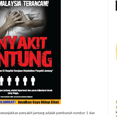
f
r
:
ga) menunjukkan penyakit jantung adalah pembunuh nombor 1 dan