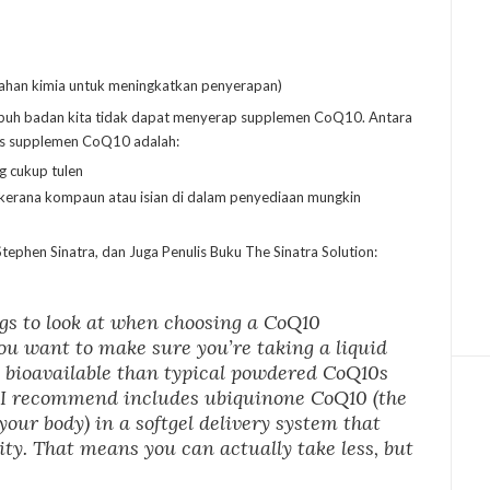
bahan kimia untuk meningkatkan penyerapan)
tubuh badan kita tidak dapat menyerap supplemen CoQ10. Antara
las supplemen CoQ10 adalah:
 cukup tulen
i kerana kompaun atau isian di dalam penyediaan mungkin
tephen Sinatra, dan Juga Penulis Buku The Sinatra Solution:
gs to look at when choosing a CoQ10
You want to make sure you’re taking a liquid
e bioavailable than typical powdered CoQ10s
a I recommend includes ubiquinone CoQ10 (the
our body) in a softgel delivery system that
ity. That means you can actually take less, but