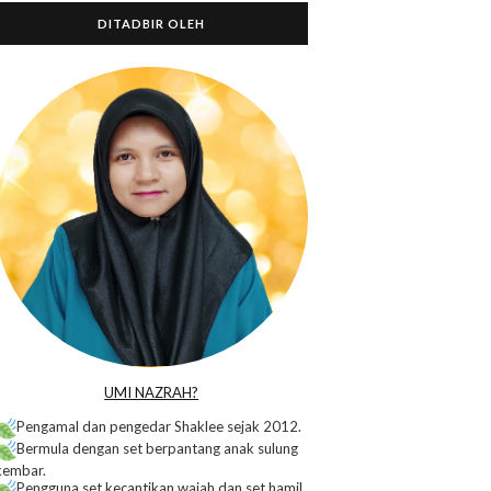
DITADBIR OLEH
o
UMI NAZRAH?
Pengamal dan pengedar Shaklee sejak 2012.
Bermula dengan set berpantang anak sulung
kembar.
Pengguna set kecantikan wajah dan set hamil