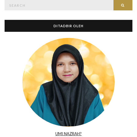
Search
Searc
for:
DITADBIR OLEH
UMI NAZRAH?