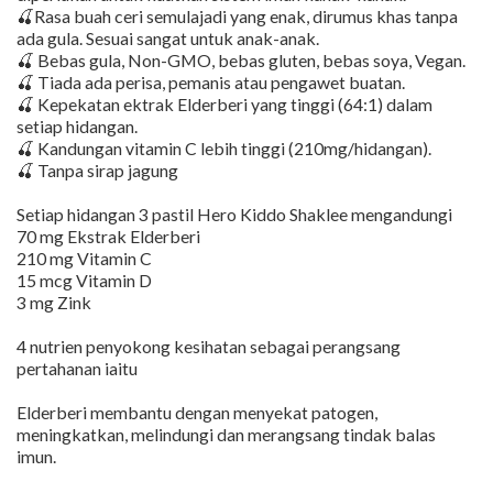
🍒Rasa buah ceri semulajadi yang enak, dirumus khas tanpa
ada gula. Sesuai sangat untuk anak-anak.
🍒 Bebas gula, Non-GMO, bebas gluten, bebas soya, Vegan.
🍒 Tiada ada perisa, pemanis atau pengawet buatan.
🍒 Kepekatan ektrak Elderberi yang tinggi (64:1) dalam
setiap hidangan.
🍒 Kandungan vitamin C lebih tinggi (210mg/hidangan).
🍒 Tanpa sirap jagung
Setiap hidangan 3 pastil Hero Kiddo Shaklee mengandungi
70 mg Ekstrak Elderberi
210 mg Vitamin C
15 mcg Vitamin D
3 mg Zink
4 nutrien penyokong kesihatan sebagai perangsang
pertahanan iaitu
Elderberi membantu dengan menyekat patogen,
meningkatkan, melindungi dan merangsang tindak balas
imun.