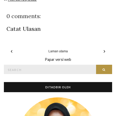
0 comments:
Catat Ulasan
‹
›
Laman utama
Papar versi web
Search
Searc
for:
DITADBIR OLEH