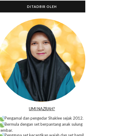
DITADBIR OLEH
o
UMI NAZRAH?
Pengamal dan pengedar Shaklee sejak 2012.
Bermula dengan set berpantang anak sulung
kembar.
Pengguna set kecantikan wajah dan set hamil