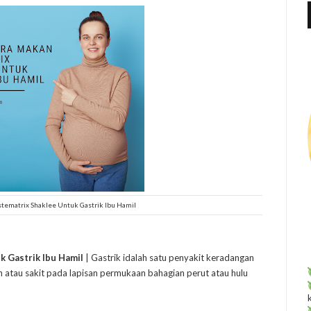
f
r
:
tematrix Shaklee Untuk Gastrik Ibu Hamil
 Gastrik Ibu Hamil
| Gastrik idalah satu penyakit keradangan
ih atau sakit pada lapisan permukaan bahagian perut atau hulu