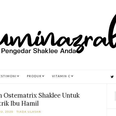
ESTIMONI
PRODUK
VITAMIN C
n Ostematrix Shaklee Untuk
rik Ibu Hamil
r
3, 2020
TIADA ULASAN: