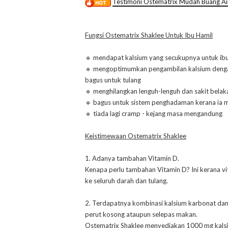
Testimoni Ostematrix Mudah Buang Air
Fungsi Ostematrix Shaklee Untuk Ibu Hamil
🔹 mendapat kalsium yang secukupnya untuk ibu
🔹 mengoptimumkan pengambilan kalsium denga
bagus untuk tulang
🔹 menghilangkan lenguh-lenguh dan sakit belak
🔹 bagus untuk sistem penghadaman kerana ia 
🔹 tiada lagi cramp - kejang masa mengandung
Keistimewaan Ostematrix Shaklee
1. Adanya tambahan Vitamin D.
Kenapa perlu tambahan Vitamin D? Ini kerana 
ke seluruh darah dan tulang.
2. Terdapatnya kombinasi kalsium karbonat dan k
perut kosong ataupun selepas makan.
Ostematrix Shaklee menyediakan 1000 mg kals