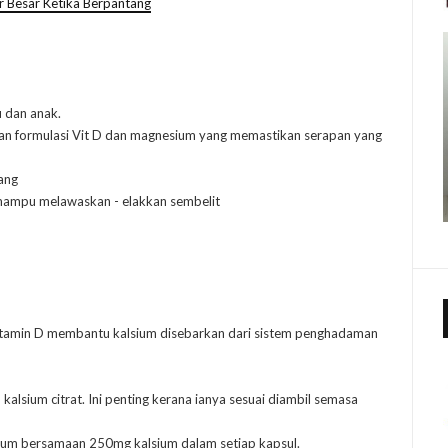
 Besar Ketika Berpantang
 dan anak.
n formulasi Vit D dan magnesium yang memastikan serapan yang
ang
mampu melawaskan - elakkan sembelit
vitamin D membantu kalsium disebarkan dari sistem penghadaman
alsium citrat. Ini penting kerana ianya sesuai diambil semasa
ium bersamaan 250mg kalsium dalam setiap kapsul.