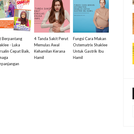
t Berpantang
4 Tanda Sakit Perut
Fungsi Cara Makan
aklee - Luka
Memulas Awal
Ostematrix Shaklee
rsalin Cepat Baik,
Kehamilan Kerana
Untuk Gastrik Ibu
naga
Hamil
Hamil
rpanjangan