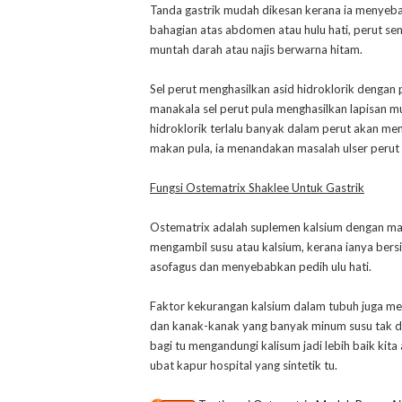
Tanda gastrik mudah dikesan kerana ia menyeba
bahagian atas abdomen atau hulu hati, perut se
muntah darah atau najis berwarna hitam.
Sel perut menghasilkan asid hidroklorik dengan
manakala sel perut pula menghasilkan lapisan m
hidroklorik terlalu banyak dalam perut akan me
makan pula, ia menandakan masalah ulser perut
Fungsi Ostematrix Shaklee Untuk Gastrik
Ostematrix adalah suplemen kalsium dengan mag
mengambil susu atau kalsium, kerana ianya bers
asofagus dan menyebabkan pedih ulu hati.
Faktor kekurangan kalsium dalam tubuh juga men
dan kanak-kanak yang banyak minum susu tak de 
bagi tu mengandungi kalisum jadi lebih baik kit
ubat kapur hospital yang sintetik tu.