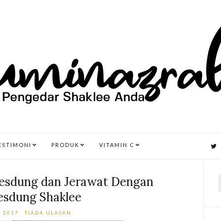
ESTIMONI
PRODUK
VITAMIN C
Resdung dan Jerawat Dengan
esdung Shaklee
r
, 2017
TIADA ULASAN: