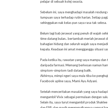
pelajar di sebuah kolej swasta.
Sebelum ini, saya menghadapi masalah resdung
tumpuan saya terhadap rutin harian. Setiap pagi
sehinggakan nak kelas pun saya rasa tak selesa.
Belum lagi bab jerawat yang penuh di wajah sehin
time datang bulan.. bertambah meriah jerawat d
bahagian hidung dan seluruh wajah saya menjadi
kepala. Keadaan ini amat mengganggu situasi say
Pada ketika itu, rawatan yang saya mampu dan
daripada farmasi. Memang berkesan namun hanya
simptom-simptom tadi datang balik.
Akhirnya, mimpi ngeri saya mula tiba ke penghu
Facebook upline saya, Mami Ayu Adyani.
Setelah menceritakan masalah yang saya hadapi 
mengambil Vivix sebagai permulaan dengan suk
Selain itu, saya turut mengambil produk Shaklee
dan ESP; dan masih mengamalkannya sampai hari