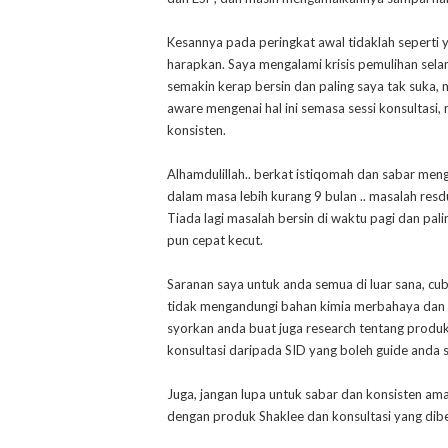
Kesannya pada peringkat awal tidaklah seperti
harapkan. Saya mengalami krisis pemulihan sel
semakin kerap bersin dan paling saya tak suka,
aware mengenai hal ini semasa sessi konsultasi
konsisten.
Alhamdulillah.. berkat istiqomah dan sabar meng
dalam masa lebih kurang 9 bulan .. masalah res
Tiada lagi masalah bersin di waktu pagi dan pal
pun cepat kecut.
Saranan saya untuk anda semua di luar sana, cu
tidak mengandungi bahan kimia merbahaya dan set
syorkan anda buat juga research tentang produ
konsultasi daripada SID yang boleh guide anda 
Juga, jangan lupa untuk sabar dan konsisten am
dengan produk Shaklee dan konsultasi yang diberi