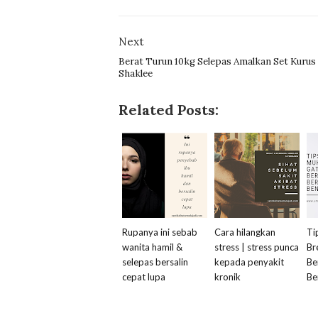
Next
Berat Turun 10kg Selepas Amalkan Set Kurus
Shaklee
Related Posts:
Rupanya ini sebab
Cara hilangkan
Ti
wanita hamil &
stress | stress punca
Br
selepas bersalin
kepada penyakit
Be
cepat lupa
kronik
Be