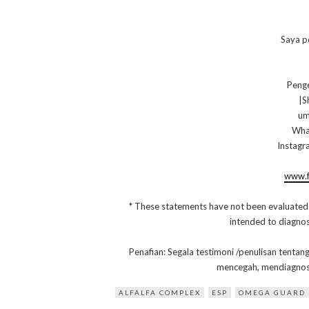
Saya p
Penge
|S
um
Wha
Instagr
www.f
* These statements have not been evaluated
intended to diagnose
Penafian: Segala testimoni /penulisan tentan
mencegah, mendiagnos
ALFALFA COMPLEX
ESP
OMEGA GUARD