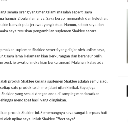
 yang semua orang yang mengalami masalah seperti saya
ama hampir 2 bulan lamanya. Saya kerap mengantuk dan keletihan,
 makin banyak pula jerawat yang keluar. Namun, sebab saya dah
, maka saya teruskan pengambilan suplemen Shaklee secara
amalkan suplemen Shaklee seperti yang diajar oleh upline saya,
dung saya lama-kelamaan kian berkurangan dan beransur pulih.
ing best, jerawat di muka kian berkurangan! Malahan, kalau ada
balah produk Shaklee kerana suplemen Shaklee adalah semulajadi,
iap satu produk telah menjalani ujian klinikal. Saya juga
k Shaklee yang sesuai dengan anda di samping mendapatkan
sehingga mendapat hasil yang diinginkan.
alkan produk Shaklee ini. Sememangnya saya sangat berpuas hati
 oleh upline saya. Inilah Shaklee Effect saya!