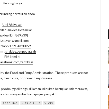
Hubungi saya
erunding bertauliah anda
Umi Ahliyasah
dar Shaklee Bertauliah
haklee ID - 869539|
i.nazrah@gmail.com
tsapp:
019-4320059
am :
shaklee.pengedar.sah
PM kami di
acebook.com/cantiksss
 by the Food and Drug Administration. These products are not
, treat, cure, or prevent any disease.
g produk yg dikongsi di laman ini bukan bertujuan utk merawat,
e atau menyembuhkan apa jua penyakit.
RESDUNG
VITA-C PLUS
VIVIX