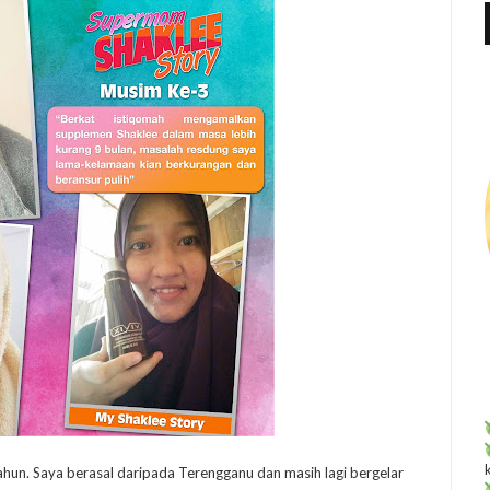
f
r
:
un. Saya berasal daripada Terengganu dan masih lagi bergelar