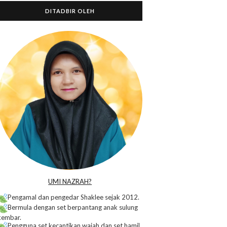
DITADBIR OLEH
o
UMI NAZRAH?
Pengamal dan pengedar Shaklee sejak 2012.
Bermula dengan set berpantang anak sulung
kembar.
Pengguna set kecantikan wajah dan set hamil