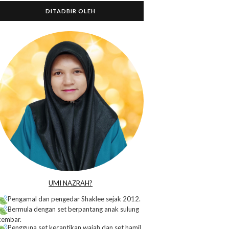
DITADBIR OLEH
o
UMI NAZRAH?
Pengamal dan pengedar Shaklee sejak 2012.
Bermula dengan set berpantang anak sulung
kembar.
Pengguna set kecantikan wajah dan set hamil