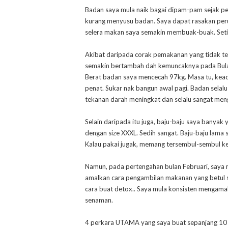
Badan saya mula naik bagai dipam-pam sejak p
kurang menyusu badan. Saya dapat rasakan peru
selera makan saya semakin membuak-buak. Setia
Akibat daripada corak pemakanan yang tidak ter
semakin bertambah dah kemuncaknya pada Bulan 
Berat badan saya mencecah 97kg. Masa tu, keadaa
penat. Sukar nak bangun awal pagi. Badan selalu s
tekanan darah meningkat dan selalu sangat meng
Selain daripada itu juga, baju-baju saya banyak
dengan size XXXL. Sedih sangat. Baju-baju lama 
Kalau pakai jugak, memang tersembul-sembul kel
Namun, pada pertengahan bulan Februari, saya m
amalkan cara pengambilan makanan yang betul se
cara buat detox.. Saya mula konsisten mengama
senaman.
4 perkara UTAMA yang saya buat sepanjang 10 m