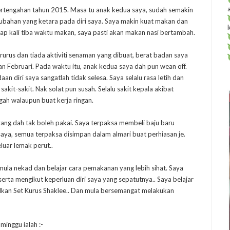
ertengahan tahun 2015. Masa tu anak kedua saya, sudah semakin
bahan yang ketara pada diri saya. Saya makin kuat makan dan
p kali tiba waktu makan, saya pasti akan makan nasi bertambah.
urus dan tiada aktiviti senaman yang dibuat, berat badan saya
Februari. Pada waktu itu, anak kedua saya dah pun wean off.
n diri saya sangatlah tidak selesa. Saya selalu rasa letih dan
akit-sakit. Nak solat pun susah. Selalu sakit kepala akibat
ah walaupun buat kerja ringan.
 yang dah tak boleh pakai. Saya terpaksa membeli baju baru
saya, semua terpaksa disimpan dalam almari buat perhiasan je.
uar lemak perut..
ula nekad dan belajar cara pemakanan yang lebih sihat. Saya
rta mengikut keperluan diri saya yang sepatutnya.. Saya belajar
lkan Set Kurus Shaklee.. Dan mula bersemangat melakukan
inggu ialah :-