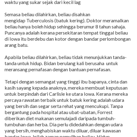
waktu yang sukar sejak dari kecil lag
Semasa beliau dilahirkan, beliau disahkan
mengidap Tuberculosis (batuk kering). Doktor meramalkan
beliau hanya boleh hidup sehingga berumur 8 tahun sahaja.
Puncanya adalah kerana persekitaran tempat tinggal beliau
di Iowa itu berdebu dan kotor dengan bandar perlombongan
arang batu.
Apabila beliau dilahirkan, beliau tidak menunjukkan tanda-
tanda untuk hidup. Bidan berulang kali berusaha untuk
meransang pernafasan dengan bantuan pernafasan.
Tetapi dengan semangat yang tinggi ibu bapanya, cinta dan
kasih sayang kepada anaknya, mereka membuat keputusan
untuk berpindah dari Carlisle ke utara Iowa. Kerana mereka
percaya rawatan terbaik untuk batuk kering adalah udara
yang bersih dan segar serta rehat yang mencukupi. Tanpa
bergantung pada hospital atau ubat-ubatan, Forrest
diberikan diet makanan semulajadi daripada tumbuh-
tumbuhan dan herba. Dia perlu didedahkan dengan udara
yang bersih, menghabiskan waktu diluar, diluar kawasan
bandar Iowa. Inilah zaman pemulihan beliau. Hidup