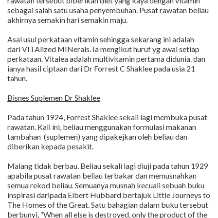
rawatan tersebut diberikan diet yang kaya dengan vitamin
sebagai salah satu usaha penyembuhan. Pusat rawatan beliau
akhirnya semakin hari semakin maju.
Asal usul perkataan vitamin sehingga sekarang ini adalah
dari VITAlized MINerals. Ia mengikut huruf yg awal setiap
perkataan. Vitalea adalah multivitamin pertama didunia. dan
ianya hasil ciptaan dari Dr Forrest C Shaklee pada usia 21
tahun.
Bisnes Suplemen Dr Shaklee
Pada tahun 1924, Forrest Shaklee sekali lagi membuka pusat
rawatan. Kali ini, beliau menggunakan formulasi makanan
tambahan (suplemen) yang dipakejkan oleh beliau dan
diberikan kepada pesakit.
Malang tidak berbau. Beliau sekali lagi diuji pada tahun 1929
apabila pusat rawatan beliau terbakar dan memusnahkan
semua rekod beliau. Semuanya musnah kecuali sebuah buku
inspirasi daripada Elbert Hubbard bertajuk Little Journeys to
The Homes of the Great. Satu bahagian dalam buku tersebut
berbunyi, “When all else is destroyed, only the product of the