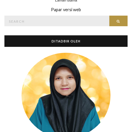
Laman utama
Papar versi web
Search
Searc
for:
DITADBIR OLEH