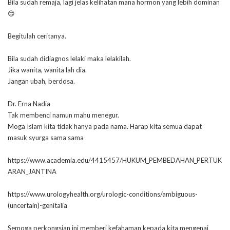
Bila sudah remaja, lagi jelas kelihatan mana hormon yang lebih dominan
😊
Begitulah ceritanya.
Bila sudah didiagnos lelaki maka lelakilah.
Jika wanita, wanita lah dia.
Jangan ubah, berdosa.
Dr. Erna Nadia
Tak membenci namun mahu menegur.
Moga Islam kita tidak hanya pada nama. Harap kita semua dapat
masuk syurga sama sama
https://www.academia.edu/4415457/HUKUM_PEMBEDAHAN_PERTUK
ARAN_JANTINA
https://www.urologyhealth.org/urologic-conditions/ambiguous-
(uncertain)-genitalia
Semoga perkongsian ini memberi kefahaman kepada kita mengenai