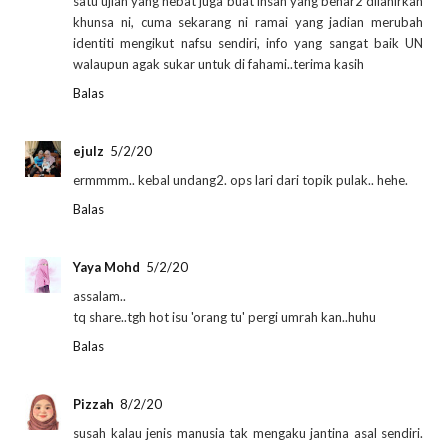
satu ujian yang hebat juga buat insan yang benar2 dilahirkan
khunsa ni, cuma sekarang ni ramai yang jadian merubah
identiti mengikut nafsu sendiri, info yang sangat baik UN
walaupun agak sukar untuk di fahami..terima kasih
Balas
ejulz
5/2/20
ermmmm.. kebal undang2. ops lari dari topik pulak.. hehe.
Balas
Yaya Mohd
5/2/20
assalam..
tq share..tgh hot isu 'orang tu' pergi umrah kan..huhu
Balas
Pizzah
8/2/20
susah kalau jenis manusia tak mengaku jantina asal sendiri.