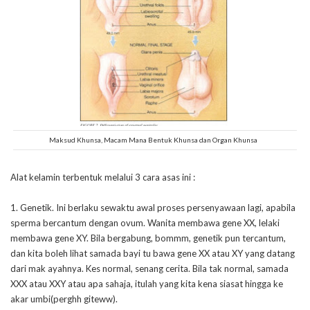
Maksud Khunsa, Macam Mana Bentuk Khunsa dan Organ Khunsa
Alat kelamin terbentuk melalui 3 cara asas ini :
1. Genetik. Ini berlaku sewaktu awal proses persenyawaan lagi, apabila
sperma bercantum dengan ovum. Wanita membawa gene XX, lelaki
membawa gene XY. Bila bergabung, bommm, genetik pun tercantum,
dan kita boleh lihat samada bayi tu bawa gene XX atau XY yang datang
dari mak ayahnya. Kes normal, senang cerita. Bila tak normal, samada
XXX atau XXY atau apa sahaja, itulah yang kita kena siasat hingga ke
akar umbi(perghh giteww).