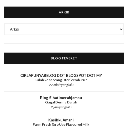
ARKIB
BLOG FEVERET
CIKLAPUNYABELOG DOT BLOGSPOT DOT MY
Salah ke seorang isteri cemburu?
27 minit yang lalu
Blog Sihatimerahjambu
Gagal Derma Darah
2 jam yang lalu
KasihkuAmani
Farm Fresh Taro Ube Flavoured Milk