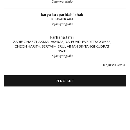
2 jam yang lalu
karya ku : paridah ishak
KHAYANGAN
2 jam yang lalu
Farhana Jafri
ZARIF GHAZZI, AKMAL ASYRAF, DAI FUAD, EVERTTS GOMES,
CHECH HARITH, SERTAI MIERUL AIMAN BINTANGI KUDRAT
1968
5 jam yang lalu
Tunjukkan Semua
PENGIKUT