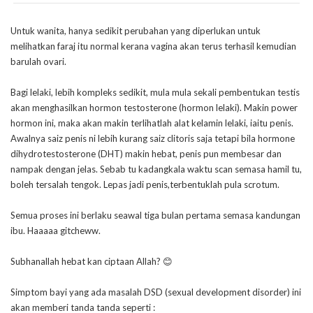
Untuk wanita, hanya sedikit perubahan yang diperlukan untuk
melihatkan faraj itu normal kerana vagina akan terus terhasil kemudian
barulah ovari.
Bagi lelaki, lebih kompleks sedikit, mula mula sekali pembentukan testis
akan menghasilkan hormon testosterone (hormon lelaki). Makin power
hormon ini, maka akan makin terlihatlah alat kelamin lelaki, iaitu penis.
Awalnya saiz penis ni lebih kurang saiz clitoris saja tetapi bila hormone
dihydrotestosterone (DHT) makin hebat, penis pun membesar dan
nampak dengan jelas. Sebab tu kadangkala waktu scan semasa hamil tu,
boleh tersalah tengok. Lepas jadi penis,terbentuklah pula scrotum.
Semua proses ini berlaku seawal tiga bulan pertama semasa kandungan
ibu. Haaaaa gitcheww.
Subhanallah hebat kan ciptaan Allah? 😊
Simptom bayi yang ada masalah DSD (sexual development disorder) ini
akan memberi tanda tanda seperti :