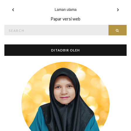
‹
›
Laman utama
Papar versi web
Search
Searc
for:
DITADBIR OLEH