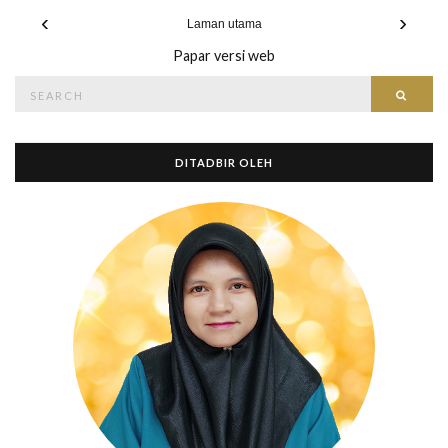
‹
›
Laman utama
Papar versi web
Search
Searc
for:
DITADBIR OLEH