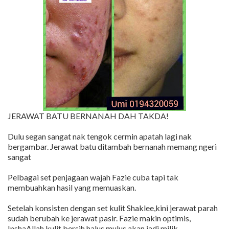
JERAWAT BATU BERNANAH DAH TAKDA!
Dulu segan sangat nak tengok cermin apatah lagi nak
bergambar. Jerawat batu ditambah bernanah memang ngeri
sangat
Pelbagai set penjagaan wajah Fazie cuba tapi tak
membuahkan hasil yang memuaskan.
Setelah konsisten dengan set kulit Shaklee,kini jerawat parah
sudah berubah ke jerawat pasir. Fazie makin optimis,
InshaAllah kulit bersih,halus mulus akan jadi milik